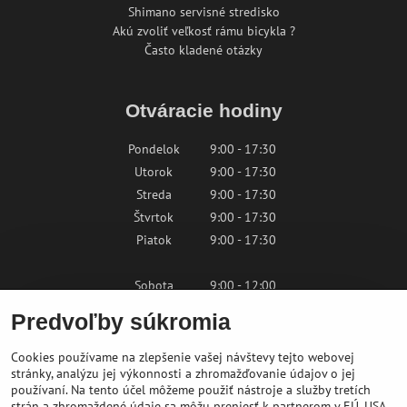
Shimano servisné stredisko
Akú zvoliť veľkosť rámu bicykla ?
Často kladené otázky
Otváracie hodiny
Pondelok
9:00 - 17:30
Utorok
9:00 - 17:30
Streda
9:00 - 17:30
Štvrtok
9:00 - 17:30
Piatok
9:00 - 17:30
Sobota
9:00 - 12:00
Nedeľa
Zatvorené
Predvoľby súkromia
Cookies používame na zlepšenie vašej návštevy tejto webovej
Kontaktujte nás
stránky, analýzu jej výkonnosti a zhromažďovanie údajov o jej
používaní. Na tento účel môžeme použiť nástroje a služby tretích
strán a zhromaždené údaje sa môžu preniesť k partnerom v EÚ, USA