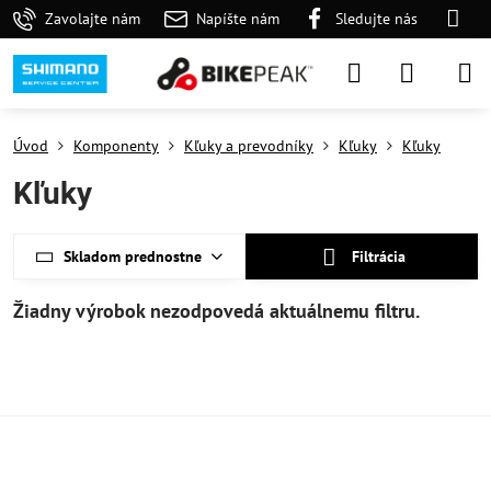
Zavolajte nám
Napíšte nám
Sledujte nás
Úvod
Komponenty
Kľuky a prevodníky
Kľuky
Kľuky
Kľuky
Skladom prednostne
Filtrácia