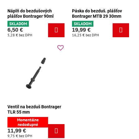
Náplň do bezdušových
Páska do bezduš. plášťov
plášťov Bontrager 90ml
Bontrager MTB 29 30mm
SKLADOM
SKLADOM
6,50 €
19,99 €
5,28 €
bez DPH
16,25 €
bez DPH
Ventil na bezduš Bontrager
TLR 55 mm
Momentálne
nedostupné
11,99 €
9,75 €
bez DPH