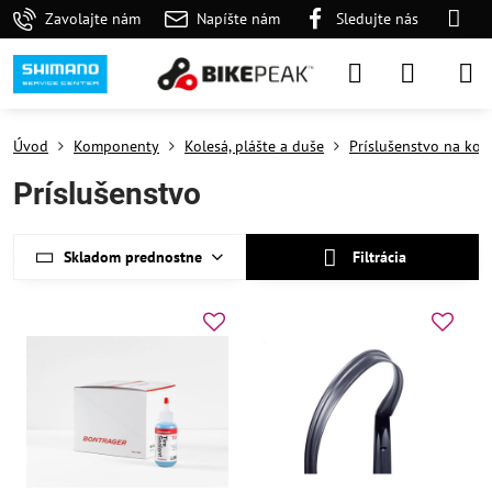
Zavolajte nám
Napíšte nám
Sledujte nás
Úvod
Komponenty
Kolesá, plášte a duše
Príslušenstvo na kol
Príslušenstvo
Skladom prednostne
Filtrácia