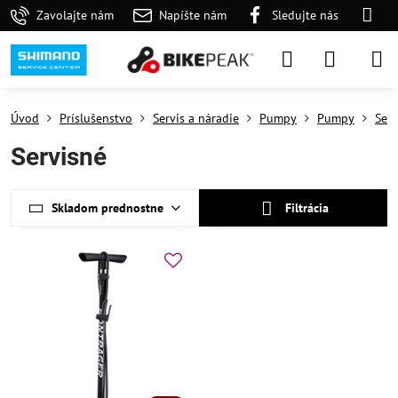
Zavolajte nám
Napíšte nám
Sledujte nás
Úvod
Príslušenstvo
Servis a náradie
Pumpy
Pumpy
Serv
Servisné
Skladom prednostne
Filtrácia