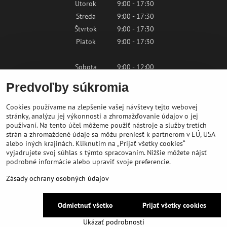
Utorok
9:00 - 17:30
Streda
9:00 - 17:30
Štvrtok
9:00 - 17:30
Piatok
9:00 - 17:30
Sobota
9:00 - 12:00
Nedeľa
Zatvorené
Predvoľby súkromia
Cookies používame na zlepšenie vašej návštevy tejto webovej
Kontaktujte nás
stránky, analýzu jej výkonnosti a zhromažďovanie údajov o jej
používaní. Na tento účel môžeme použiť nástroje a služby tretích
strán a zhromaždené údaje sa môžu preniesť k partnerom v EÚ, USA
shop@bikepeak.sk
alebo iných krajinách. Kliknutím na „Prijať všetky cookies“
+421 46 549 23 32
vyjadrujete svoj súhlas s týmto spracovaním. Nižšie môžete nájsť
podrobné informácie alebo upraviť svoje preferencie.
Navigovať do predajne
Zásady ochrany osobných údajov
©
2026
BIKE PEAK
Odmietnuť všetko
Prijať všetky cookies
Predvoľby súkromia
Zásady ochrany osobných údajov
Ukázať podrobnosti
Vytvorené pomocou:
BiznisWeb.sk