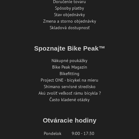
Doručenie tovaru
Spôsoby platby
Stav objednávky
Zmena a storno objednávky
Skladová dostupnosť
Spoznajte Bike Peak™
Nákupné poukážky
Bike Peak Magazín
Bikefitting
Project ONE - bicykel na mieru
Shimano servisné stredisko
Akú zvoliť veľkosť rámu bicykla ?
Často kladené otázky
Otváracie hodiny
Pondelok
9:00 - 17:30