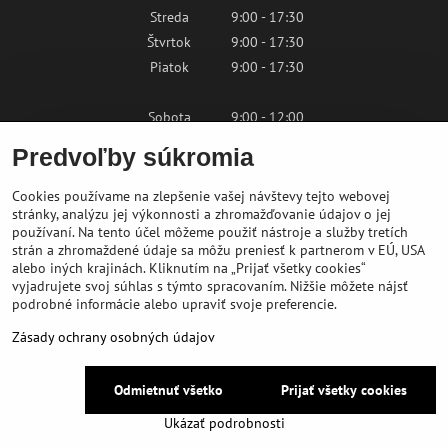
Streda
9:00 - 17:30
Štvrtok
9:00 - 17:30
Piatok
9:00 - 17:30
Sobota
9:00 - 12:00
Nedeľa
Zatvorené
Predvoľby súkromia
Cookies používame na zlepšenie vašej návštevy tejto webovej
Kontaktujte nás
stránky, analýzu jej výkonnosti a zhromažďovanie údajov o jej
používaní. Na tento účel môžeme použiť nástroje a služby tretích
strán a zhromaždené údaje sa môžu preniesť k partnerom v EÚ, USA
shop@bikepeak.sk
alebo iných krajinách. Kliknutím na „Prijať všetky cookies“
+421 46 549 23 32
vyjadrujete svoj súhlas s týmto spracovaním. Nižšie môžete nájsť
podrobné informácie alebo upraviť svoje preferencie.
Navigovať do predajne
Zásady ochrany osobných údajov
©
2026
BIKE PEAK
Odmietnuť všetko
Prijať všetky cookies
Predvoľby súkromia
Zásady ochrany osobných údajov
Ukázať podrobnosti
Vytvorené pomocou:
BiznisWeb.sk