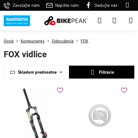
Zavolajte nám
Napíšte nám
Sledujte nás
Úvod
Komponenty
Odpruženie
FOX
FOX vidlice
Skladom prednostne
Filtrácia