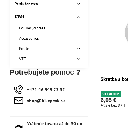
Príslušenstvo
SRAM
Poulies, cintres
Accessoires
Route
VTT
Potrebujete pomoc ?
Skrutka a k
+421 46 549 23 32
SKLADOM
6,05 €
shop​@bikepeak​.sk
4,92 €
bez DPH
Vrátenie tovaru až do 30 dní