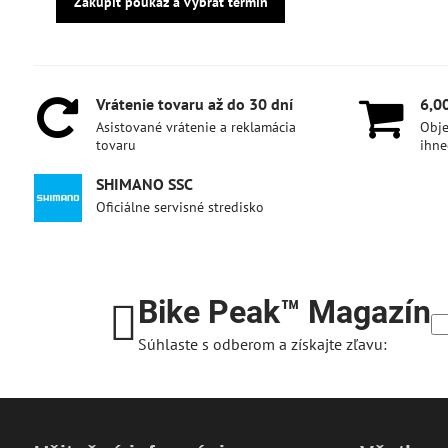
Zakúpiť poukaz a vybrať termín
Vrátenie tovaru až do 30 dní
6,0
Asistované vrátenie a reklamácia
Obje
tovaru
ihne
SHIMANO SSC
Oficiálne servisné stredisko
Bike Peak™ Magazín
Súhlaste s odberom a získajte zľavu: