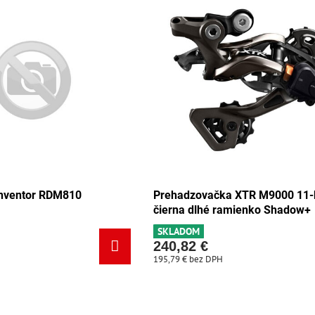
onventor RDM810
Prehadzovačka XTR M9000 11-
čierna dlhé ramienko Shadow+
SKLADOM
240,82 €
195,79 €
bez DPH