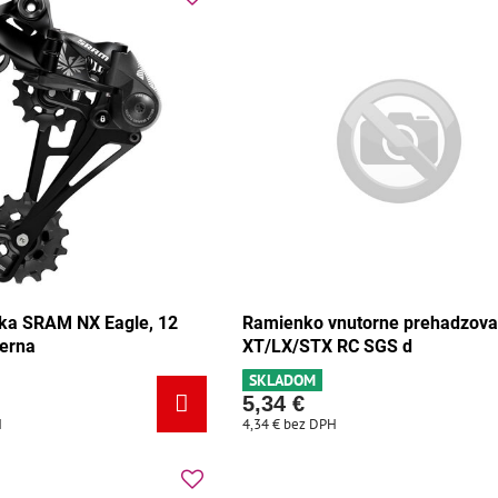
ka SRAM NX Eagle, 12
Ramienko vnutorne prehadzov
ierna
XT/LX/STX RC SGS d
SKLADOM
5,34 €
H
4,34 €
bez DPH