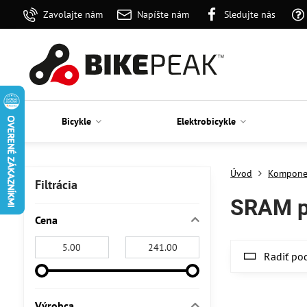
Zavolajte nám
Napíšte nám
Sledujte nás
Bicykle
Elektrobicykle
Úvod
Kompone
Filtrácia
SRAM p
Cena
Od:
Do:
Radiť po
Výrobca