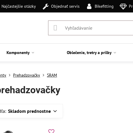
Najčastejšie otázky
Objednať servis
Bikefitting
Pr
Komponenty
Oblečenie, tretry a prilby
nty
Prehadzovačky
SRAM
rehadzovačky
dľa:
Skladom prednostne