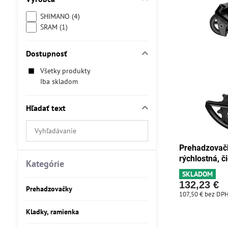
SHIMANO (4)
SRAM (1)
Dostupnosť
Všetky produkty
Iba skladom
Hľadať text
Prehľadať
výsledky
Prehadzovač
filtra
rýchlostná, č
fulltextom
Kategórie
SKLADOM
132,23 €
Prehadzovačky
107,50 €
bez DP
Kladky, ramienka