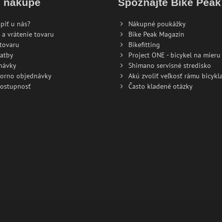
o nákupe
Spoznajte Bike Pea
piť u nás?
Nákupné poukážky
 a vrátenie tovaru
Bike Peak Magazín
tovaru
Bikefitting
atby
Project ONE - bicykel na mieru
návky
Shimano servisné stredisko
torno objednávky
Akú zvoliť veľkosť rámu bicykla
dostupnosť
Často kladené otázky