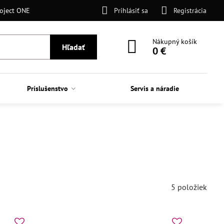
oject ONE
Prihlásiť sa
Registrácia
Nákupný košík
Hľadať
0 €
Príslušenstvo
Servis a náradie
5
položiek