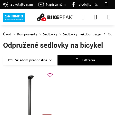
Zavolajte nám
Napíšte nám
Sledujte nás
Úvod
Komponenty
Sedlovky
Sedlovky Trek, Bontrager
Odpr
Odpružené sedlovky na bicykel
Skladom prednostne
Filtrácia