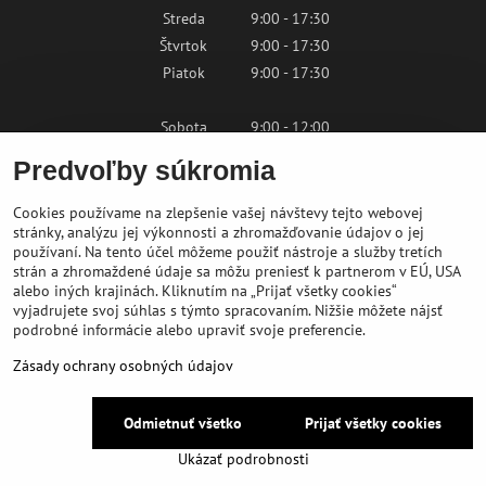
Streda
9:00 - 17:30
Štvrtok
9:00 - 17:30
Piatok
9:00 - 17:30
Sobota
9:00 - 12:00
Nedeľa
Zatvorené
Predvoľby súkromia
Cookies používame na zlepšenie vašej návštevy tejto webovej
Kontaktujte nás
stránky, analýzu jej výkonnosti a zhromažďovanie údajov o jej
používaní. Na tento účel môžeme použiť nástroje a služby tretích
strán a zhromaždené údaje sa môžu preniesť k partnerom v EÚ, USA
shop@bikepeak.sk
alebo iných krajinách. Kliknutím na „Prijať všetky cookies“
+421 46 549 23 32
vyjadrujete svoj súhlas s týmto spracovaním. Nižšie môžete nájsť
podrobné informácie alebo upraviť svoje preferencie.
Navigovať do predajne
Zásady ochrany osobných údajov
©
2026
BIKE PEAK
Odmietnuť všetko
Prijať všetky cookies
Predvoľby súkromia
Zásady ochrany osobných údajov
Ukázať podrobnosti
Vytvorené pomocou:
BiznisWeb.sk