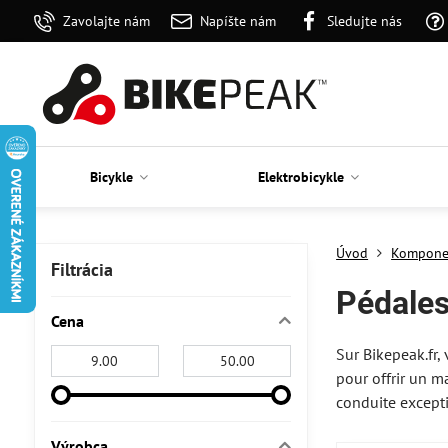
Zavolajte nám
Napíšte nám
Sledujte nás
Bicykle
Elektrobicykle
Úvod
Kompone
Filtrácia
Pédales
Cena
Sur Bikepeak.fr,
Od:
Do:
pour offrir un m
conduite excepti
Výrobca