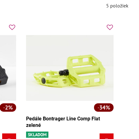
5
položiek
2%
34%
Pedále Bontrager Line Comp Flat
zelené
SKLADOM