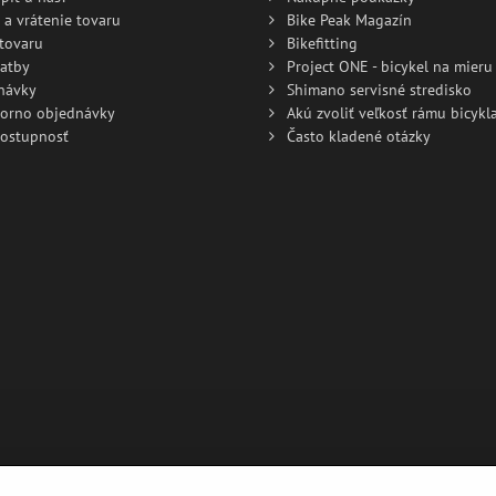
 a vrátenie tovaru
Bike Peak Magazín
tovaru
Bikefitting
atby
Project ONE - bicykel na mieru
návky
Shimano servisné stredisko
torno objednávky
Akú zvoliť veľkosť rámu bicykla
dostupnosť
Často kladené otázky