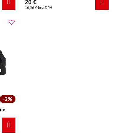
20 €
16,26 €
bez DPH
2%
rne