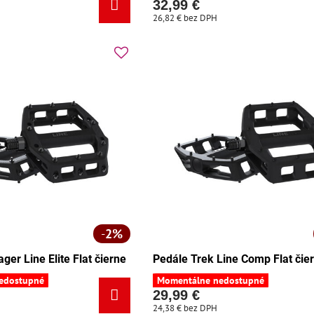
32,99 €
26,82 €
bez DPH
2%
ger Line Elite Flat čierne
Pedále Trek Line Comp Flat čie
edostupné
Momentálne nedostupné
29,99 €
24,38 €
bez DPH