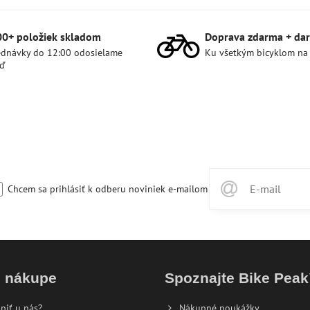
00+ položiek skladom
Doprava zdarma + dar
dnávky do 12:00 odosielame
Ku všetkým bicyklom na
ď
Chcem sa prihlásiť k odberu noviniek e-mailom
o nákupe
Spoznajte Bike Pea
piť u nás?
Nákupné poukážky