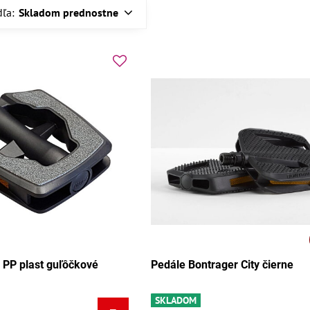
dľa:
Skladom prednostne
PP plast guľôčkové
Pedále Bontrager City čierne
SKLADOM