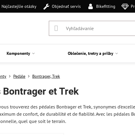
Najčastejšie otázky
Objednať servis
Bikefitting
Pr
Komponenty
Oblečenie, tretry a prilby
nty
Pedále
Bontrager, Trek
 Bontrager et Trek
 vous trouverez des pédales Bontrager et Trek, synonymes d'excell
aximum de confort, de durabilité et de fiabilité. Avec les pédales 
onnelle, quel que soit le terrain.