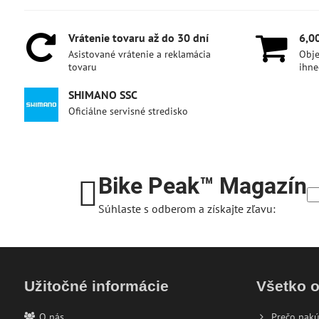
Vrátenie tovaru až do 30 dní
6,0
Asistované vrátenie a reklamácia
Obje
tovaru
ihne
SHIMANO SSC
Oficiálne servisné stredisko
Bike Peak™ Magazín
Súhlaste s odberom a získajte zľavu:
Užitočné informácie
Všetko 
O nás
Prečo nakú