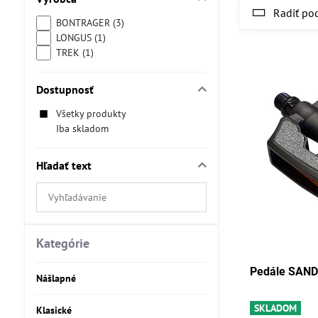
Radiť po
BONTRAGER (3)
LONGUS (1)
TREK (1)
Dostupnosť
Všetky produkty
Iba skladom
Hľadať text
Prehľadať
výsledky
filtra
fulltextom
Kategórie
Pedále SAND 
Nášlapné
SKLADOM
Klasické