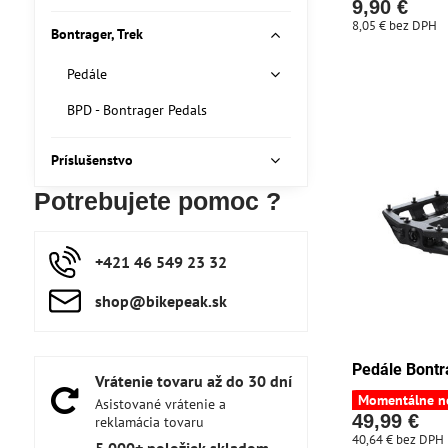
9,90 €
8,05 €
bez DPH
Bontrager, Trek
Pedále
BPD - Bontrager Pedals
Príslušenstvo
Potrebujete pomoc ?
+421 46 549 23 32
shop​@bikepeak​.sk
Pedále Bontra
Vrátenie tovaru až do 30 dní
Momentálne n
Asistované vrátenie a
49,99 €
reklamácia tovaru
40,64 €
bez DPH