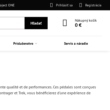
oject ONE
Prihlásiť sa
Registrácia
Nákupný košík
Hľadať
0 €
Príslušenstvo
Servis a náradie
ente qualité et de performances. Ces pédales sont conçues
Bontrager et Trek, vous bénéficierez d'une expérience de