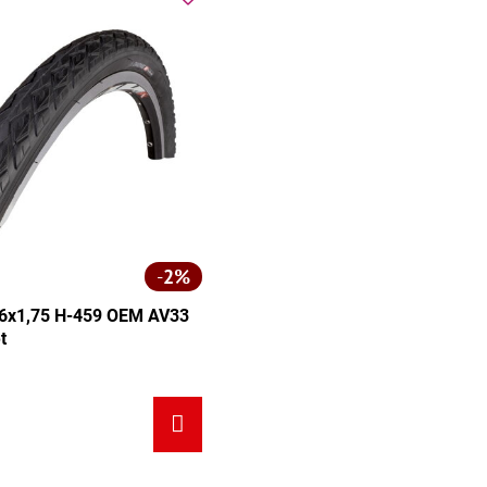
2%
26x1,75 H-459 OEM AV33
t
75 H-459 OEM AV33 (47-559) 1 set - Veľkosť: