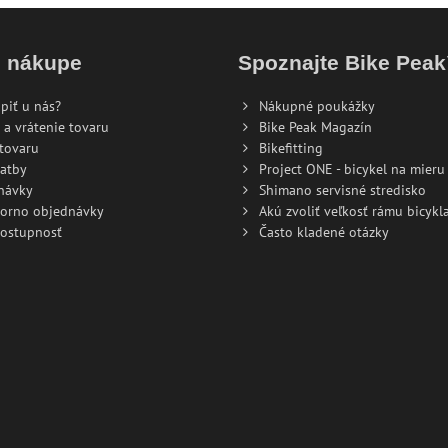
o nákupe
Spoznajte Bike Pea
piť u nás?
Nákupné poukážky
 a vrátenie tovaru
Bike Peak Magazín
tovaru
Bikefitting
atby
Project ONE - bicykel na mieru
návky
Shimano servisné stredisko
torno objednávky
Akú zvoliť veľkosť rámu bicykla
dostupnosť
Často kladené otázky