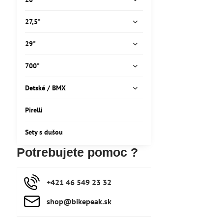
27,5"
29"
700"
Detské / BMX
Pirelli
Sety s dušou
Potrebujete pomoc ?
+421 46 549 23 32
shop​@bikepeak​.sk