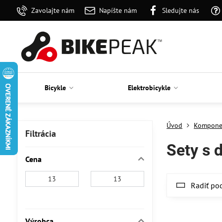
Zavolajte nám
Napíšte nám
Sledujte nás
Bicykle
Elektrobicykle
Úvod
Kompone
Filtrácia
Sety s 
Cena
Od:
Do:
Radiť po
Výrobca