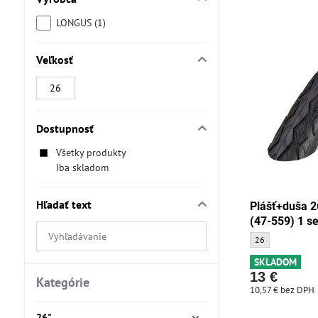
LONGUS (1)
Veľkosť
26
Dostupnosť
Všetky produkty
Iba skladom
Hľadať text
Plášť+duša 
(47-559) 1 se
Prehľadať
Plášť+duša 26x1,
26
výsledky
SKLADOM
filtra
13 €
fulltextom
Kategórie
10,57 €
bez DPH
26"