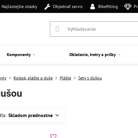
Najčastejšie otázky
Objednať servis
Bikefitting
Pr
Komponenty
Oblečenie, tretry a prilby
nty
Kolesá, plášte a duše
Plášte
Sety s dušou
dušou
dľa:
Skladom prednostne