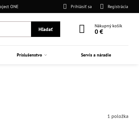
oject ONE
Prihlásiť sa
Registrácia
Nákupný košík
Hľadať
0 €
Príslušenstvo
Servis a náradie
1
položka