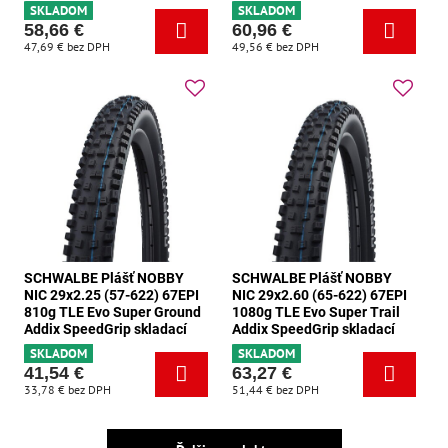
SKLADOM
SKLADOM
58,66 €
60,96 €
47,69 €
bez DPH
49,56 €
bez DPH
SCHWALBE Plášť NOBBY
SCHWALBE Plášť NOBBY
NIC 29x2.25 (57-622) 67EPI
NIC 29x2.60 (65-622) 67EPI
810g TLE Evo Super Ground
1080g TLE Evo Super Trail
Addix SpeedGrip skladací
Addix SpeedGrip skladací
SKLADOM
SKLADOM
41,54 €
63,27 €
33,78 €
bez DPH
51,44 €
bez DPH