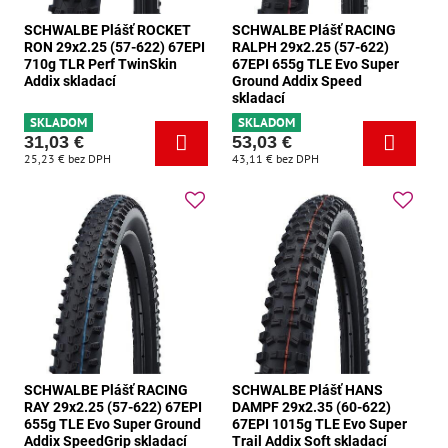
SCHWALBE Plášť ROCKET
SCHWALBE Plášť RACING
RON 29x2.25 (57-622) 67EPI
RALPH 29x2.25 (57-622)
710g TLR Perf TwinSkin
67EPI 655g TLE Evo Super
Addix skladací
Ground Addix Speed
skladací
SKLADOM
SKLADOM
31,03 €
53,03 €
25,23 €
bez DPH
43,11 €
bez DPH
SCHWALBE Plášť RACING
SCHWALBE Plášť HANS
RAY 29x2.25 (57-622) 67EPI
DAMPF 29x2.35 (60-622)
655g TLE Evo Super Ground
67EPI 1015g TLE Evo Super
Addix SpeedGrip skladací
Trail Addix Soft skladací