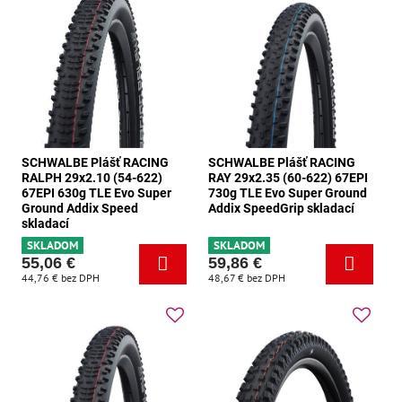
SCHWALBE Plášť RACING
SCHWALBE Plášť RACING
RALPH 29x2.10 (54-622)
RAY 29x2.35 (60-622) 67EPI
67EPI 630g TLE Evo Super
730g TLE Evo Super Ground
Ground Addix Speed
Addix SpeedGrip skladací
skladací
SKLADOM
SKLADOM
55,06 €
59,86 €
44,76 €
bez DPH
48,67 €
bez DPH