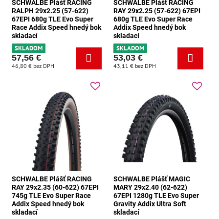
SCHWALBE Plášť RACING
SCHWALBE Plášť RACING
RALPH 29x2.25 (57-622)
RAY 29x2.25 (57-622) 67EPI
67EPI 680g TLE Evo Super
680g TLE Evo Super Race
Race Addix Speed hnedý bok
Addix Speed hnedý bok
skladací
skladací
SKLADOM
SKLADOM
57,56 €
53,03 €
46,80 €
bez DPH
43,11 €
bez DPH
SCHWALBE Plášť RACING
SCHWALBE Plášť MAGIC
RAY 29x2.35 (60-622) 67EPI
MARY 29x2.40 (62-622)
745g TLE Evo Super Race
67EPI 1280g TLE Evo Super
Addix Speed hnedý bok
Gravity Addix Ultra Soft
skladací
skladací