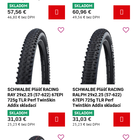
SKLADOM
SKLADOM
57,56 €
60,96 €
46,80 €
bez DPH
49,56 €
bez DPH
SCHWALBE Plášť RACING
SCHWALBE Plášť RACING
RAY 29x2.25 (57-622) 67EPI
RALPH 29x2.25 (57-622)
725g TLR Perf TwinSkin
67EPI 725g TLR Perf
Addix skladací
TwinSkin Addix skladací
SKLADOM
SKLADOM
31,03 €
31,03 €
25,23 €
bez DPH
25,23 €
bez DPH