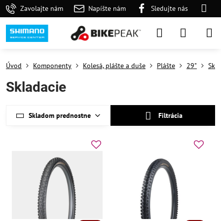
Zavolajte nám
Napíšte nám
Sledujte nás
Úvod
Komponenty
Kolesá, plášte a duše
Plášte
29"
Skla
Skladacie
Skladom prednostne
Filtrácia