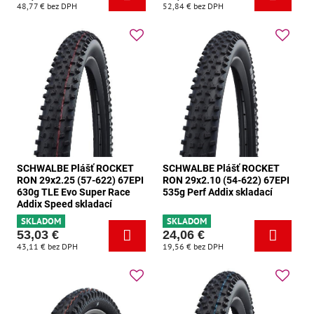
48,77 €
bez DPH
52,84 €
bez DPH
SCHWALBE Plášť ROCKET
SCHWALBE Plášť ROCKET
RON 29x2.25 (57-622) 67EPI
RON 29x2.10 (54-622) 67EPI
630g TLE Evo Super Race
535g Perf Addix skladací
Addix Speed skladací
SKLADOM
SKLADOM
53,03 €
24,06 €
43,11 €
bez DPH
19,56 €
bez DPH