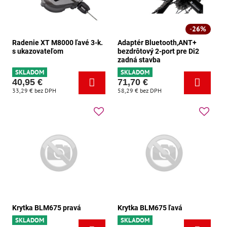
26%
Radenie XT M8000 ľavé 3-k.
Adaptér Bluetooth,ANT+
s ukazovateľom
bezdrôtový 2-port pre Di2
zadná stavba
SKLADOM
SKLADOM
40,95 €
71,70 €
33,29 €
bez DPH
58,29 €
bez DPH
Krytka BLM675 pravá
Krytka BLM675 ľavá
SKLADOM
SKLADOM