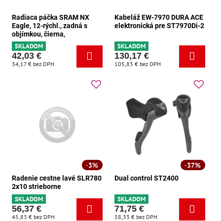
Radiaca páčka SRAM NX
Kabeláž EW-7970 DURA ACE
Eagle, 12-rýchl., zadná s
elektronická pre ST7970Di-2
objímkou, čierna,
SKLADOM
SKLADOM
42,03 €
130,17 €
34,17 €
bez DPH
105,83 €
bez DPH
3%
37%
Radenie cestne lavé SLR780
Dual control ST2400
2x10 strieborne
SKLADOM
SKLADOM
56,37 €
71,75 €
45,83 €
bez DPH
58,33 €
bez DPH