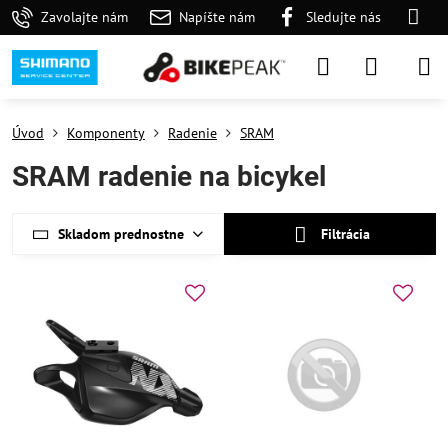
Zavolajte nám
Napíšte nám
Sledujte nás
Úvod
Komponenty
Radenie
SRAM
SRAM radenie na bicykel
Skladom prednostne
Filtrácia