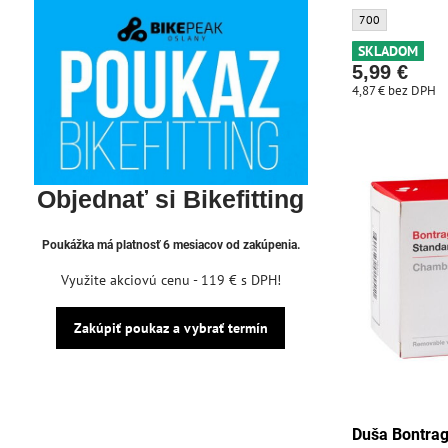
Duša Bontrager S
700
SKLADOM
5,99 €
4,87 €
bez DPH
Objednať si Bikefitting
Poukážka má platnosť 6 mesiacov od zakúpenia.
Využite akciovú cenu - 119 € s DPH!
Zakúpiť poukaz a vybrať termín
Duša Bontrag