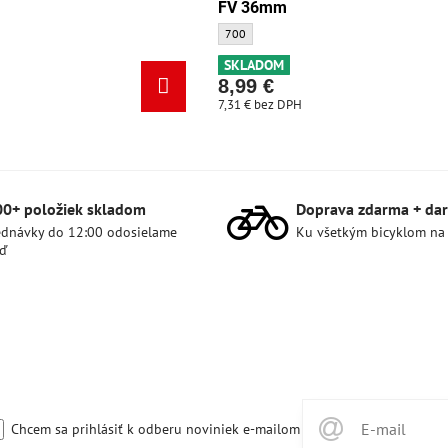
FV 36mm
tandard 700x28-32 FV 36mm - Veľkosť:
Duša Bontrager Standard 700x35-44 FV 36m
700
SKLADOM
8,99 €
7,31 €
bez DPH
00+ položiek skladom
Doprava zdarma + dar
dnávky do 12:00 odosielame
Ku všetkým bicyklom na
ď
Chcem sa prihlásiť k odberu noviniek e-mailom