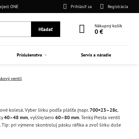
oject ONE
Prihlásiť sa
Registrácia
Nákupný košík
Hľadať
0 €
Príslušenstvo
Servis a náradie
skový ventil
ové kolesá. Vyber šírku podľa plášťa (napr.
700×23–28c
,
ky
40–48 mm
, vyššie/aero
60–80 mm
. Tenký Presta ventil
 Tip: pri výmene skontroluj pásku ráfika a zvoľ šírku duše