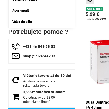
Duša Bontrager S
700
SKLADOM
Auto ventil
5,99 €
4,87 €
bez DPH
Valve de vélo
Potrebujete pomoc ?
+421 46 549 23 32
shop​@bikepeak​.sk
Vrátenie tovaru až do 30 dní
Asistované vrátenie a
reklamácia tovaru
5,000+ položiek skladom
Objednávky do 12:00
odosielame ihneď
Duša Bontrag
FV 48mm