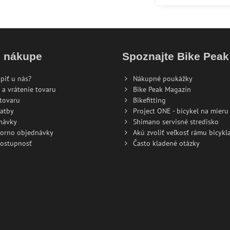
o nákupe
Spoznajte Bike Pea
piť u nás?
Nákupné poukážky
 a vrátenie tovaru
Bike Peak Magazín
tovaru
Bikefitting
atby
Project ONE - bicykel na mieru
návky
Shimano servisné stredisko
torno objednávky
Akú zvoliť veľkosť rámu bicykla
dostupnosť
Často kladené otázky