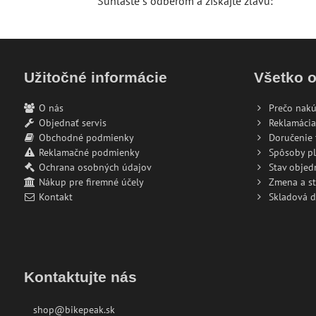
Súhlaste s odberom a získajte zľavu:
Užitočné informácie
Všetko 
O nás
Prečo nakú
Objednať servis
Reklamácia
Obchodné podmienky
Doručenie 
Reklamačné podmienky
Spôsoby pl
Ochrana osobných údajov
Stav objed
Nákup pre firemné účely
Zmena a s
Kontakt
Skladová 
Kontaktujte nás
shop@bikepeak.sk