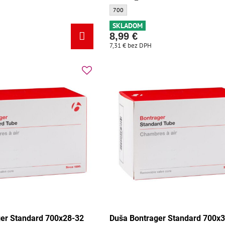
tandard 700x28-32 FV 48mm - Veľkosť:
Duša Bontrager Standard 700x28 FV 80mm _
700
SKLADOM
8,99 €
7,31 €
bez DPH
er Standard 700x28-32
Duša Bontrager Standard 700x