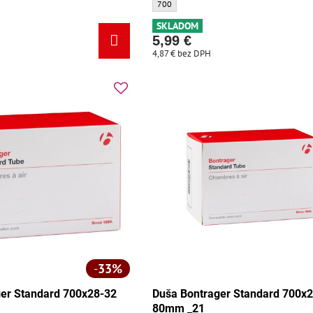
tandard 700x20-25 FV 48mm - Veľkosť:
Duša Bontrager Standard 700x20-28 FV 60m
700
SKLADOM
5,99 €
4,87 €
bez DPH
33%
er Standard 700x28-32
Duša Bontrager Standard 700x
80mm _21