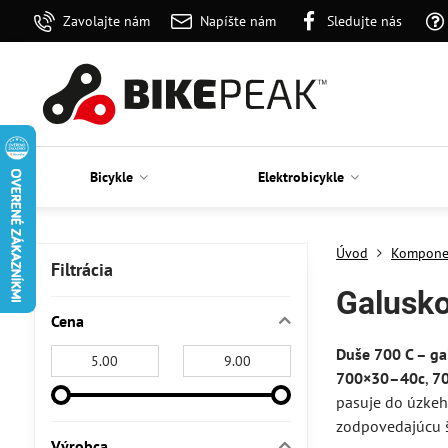
Zavolajte nám
Napíšte nám
Sledujte nás
Bicykle
Elektrobicykle
Úvod
Kompone
Filtrácia
Galusko
Cena
Duše 700 C – ga
Od:
Do:
700×30–40c
,
7
pasuje do úzkeho
zodpovedajúcu š
Výrobca