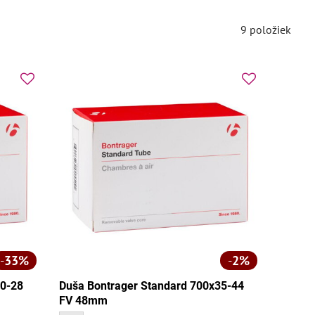
9
položiek
33%
2%
20-28
Duša Bontrager Standard 700x35-44
FV 48mm