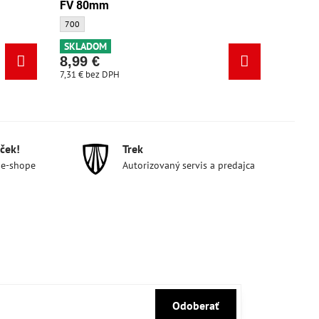
FV 80mm
m - Veľkosť:
Duša Bontrager Standard 700x20-25 FV 80mm - Veľkosť:
700
SKLADOM
8,99 €
7,31 €
bez DPH
ček!
Trek
 e-shope
Autorizovaný servis a predajca
Odoberať