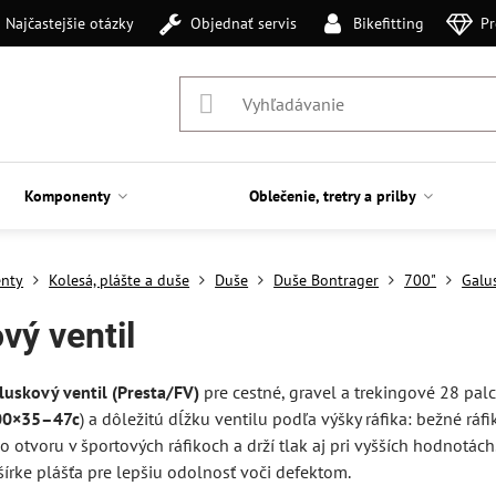
Najčastejšie otázky
Objednať servis
Bikefitting
Pr
Komponenty
Oblečenie, tretry a prilby
nty
Kolesá, plášte a duše
Duše
Duše Bontrager
700"
Galu
vý ventil
luskový ventil (Presta/FV)
pre cestné, gravel a trekingové 28 palc
00×35–47c
) a dôležitú dĺžku ventilu podľa výšky ráfika: bežné ráfi
 otvoru v športových ráfikoch a drží tlak aj pri vyšších hodnotách.
írke plášťa pre lepšiu odolnosť voči defektom.