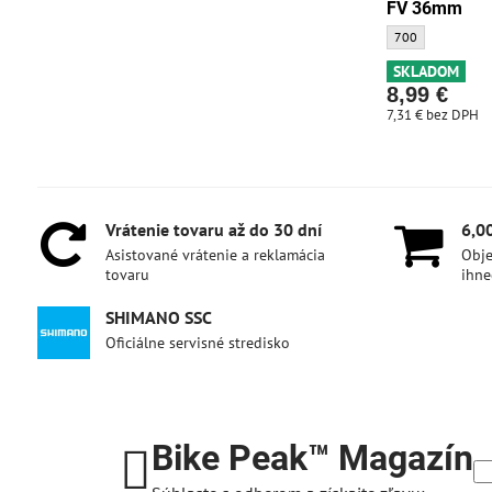
FV 36mm
Duša Bontrager S
700
SKLADOM
8,99 €
7,31 €
bez DPH
Vrátenie tovaru až do 30 dní
6,0
Asistované vrátenie a reklamácia
Obje
tovaru
ihne
SHIMANO SSC
Oficiálne servisné stredisko
Bike Peak™ Magazín