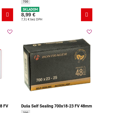
m - Veľkosť:
Duša Bontrager Standard 700x35-44 FV 48mm - Veľkosť:
700
SKLADOM
8,99 €
7,31 €
bez DPH
28 FV
Duša Self Sealing 700x18-23 FV 48mm
Duša Self Sealing 700x18-23 FV 48mm - Veľkosť:
700