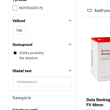
BONTRAGER (9)
Radiť po
Veľkosť
700
Dostupnosť
Všetky produkty
Iba skladom
Hľadať text
Prehľadať
výsledky
filtra
fulltextom
Kategórie
Duša Bontrag
FV 48mm
Galuskový ventil