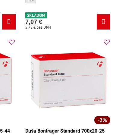
21 - Veľkosť:
SKLADOM
7,07 €
5,75 €
bez DPH
2%
35-44
Duša Bontrager Standard 700x20-25