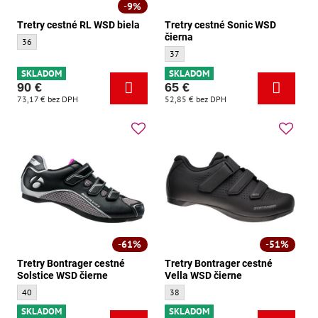
9%
Tretry cestné RL WSD biela
Tretry cestné Sonic WSD
čierna
Tretry cestné RL WSD biela - Veľkosť:
36
Tretry cestné Sonic WSD čierna - Veľkosť:
37
SKLADOM
SKLADOM
90 €
65 €
73,17 €
bez DPH
52,85 €
bez DPH
61%
51%
Tretry Bontrager cestné
Tretry Bontrager cestné
Solstice WSD čierne
Vella WSD čierne
Tretry Bontrager cestné Solstice WSD čierne - Veľkosť:
Tretry Bontrager cestné Vella WSD čierne 
40
38
SKLADOM
SKLADOM