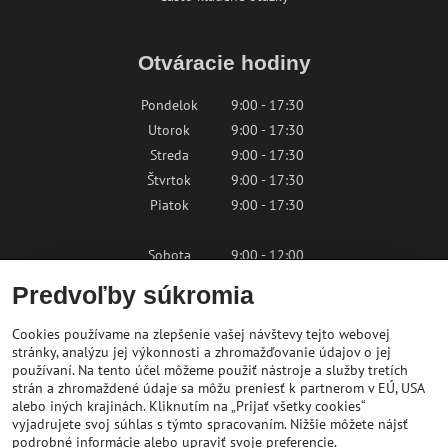
Otváracie hodiny
Pondelok
9:00 - 17:30
Utorok
9:00 - 17:30
Streda
9:00 - 17:30
Štvrtok
9:00 - 17:30
Piatok
9:00 - 17:30
Sobota
9:00 - 12:00
Nedeľa
Zatvorené
Predvoľby súkromia
Cookies používame na zlepšenie vašej návštevy tejto webovej
Kontaktujte nás
stránky, analýzu jej výkonnosti a zhromažďovanie údajov o jej
používaní. Na tento účel môžeme použiť nástroje a služby tretích
strán a zhromaždené údaje sa môžu preniesť k partnerom v EÚ, USA
shop@bikepeak.sk
alebo iných krajinách. Kliknutím na „Prijať všetky cookies“
+421 46 549 23 32
vyjadrujete svoj súhlas s týmto spracovaním. Nižšie môžete nájsť
Navigovať do predajne
podrobné informácie alebo upraviť svoje preferencie.