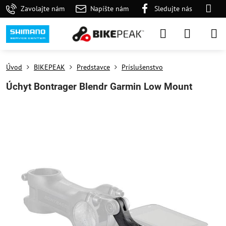
Zavolajte nám
Napíšte nám
Sledujte nás
Úvod
BIKEPEAK
Predstavce
Príslušenstvo
Úchyt Bontrager Blendr Garmin Low Mount