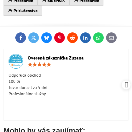
Predstavce
BIKEPEAK
Predstavce
Príslušenstvo
Facebook
Twitter
Bluesky
Pinterest
Reddit
LinkedIn
WhatsApp
E-
mail
Overená zákazníčka Zuzana
Hodnotenie:
5
/
Odporúča obchod
5
100 %
Tovar dorazil za 5 dní
Profesionálne služby
Mohlo by vás zaujímať: