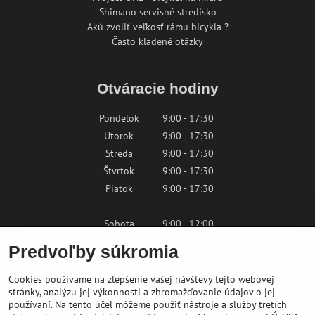
Shimano servisné stredisko
Akú zvoliť veľkosť rámu bicykla ?
Často kladené otázky
Otváracie hodiny
Pondelok
9:00 - 17:30
Utorok
9:00 - 17:30
Streda
9:00 - 17:30
Štvrtok
9:00 - 17:30
Piatok
9:00 - 17:30
Sobota
9:00 - 12:00
Nedeľa
Zatvorené
Predvoľby súkromia
Cookies používame na zlepšenie vašej návštevy tejto webovej
Kontaktujte nás
stránky, analýzu jej výkonnosti a zhromažďovanie údajov o jej
používaní. Na tento účel môžeme použiť nástroje a služby tretích