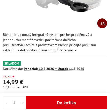
2%
Blendr je dokonalý integračný systém pre bezproblémovú a
jednoduchú montáž svetiel, počítačov a ďalšieho
príslušenstva.Začnite s predstavcom Blendr, pridajte príslušnú
základňu a dokončite s držiakom ...
Čítajte viac
SKLADOM
Doručíme do:
Pondelok
10.8.2026 −
Utorok
11.8.2026
15,36 €
14,99 €
12,19 €
bez DPH
Do košíka