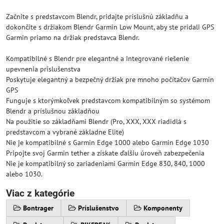
Začnite s predstavcom Blendr, pridajte príslušnú základňu a
dokončite s držiakom Blendr Garmin Low Mount, aby ste pridali GPS
Garmin priamo na držiak predstavca Blendr.
Kompatibilné s Blendr pre elegantné a integrované riešenie
upevnenia príslušenstva
Poskytuje elegantný a bezpečný držiak pre mnoho počítačov Garmin
GPS
Funguje s ktorýmkoľvek predstavcom kompatibilným so systémom
Blendr a príslušnou základňou
Na použitie so základňami Blendr (Pro, XXX, XXX riadidlá s
predstavcom a vybrané základne Elite)
Nie je kompatibilné s Garmin Edge 1000 alebo Garmin Edge 1030
Pripojte svoj Garmin tether a získate ďalšiu úroveň zabezpečenia
Nie je kompatibilný so zariadeniami Garmin Edge 830, 840, 1000
alebo 1030.
Viac z kategórie
Bontrager
Príslušenstvo
Komponenty