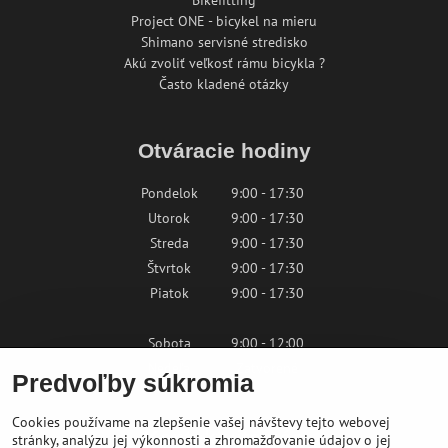
Bikefitting
Project ONE - bicykel na mieru
Shimano servisné stredisko
Akú zvoliť veľkosť rámu bicykla ?
Často kladené otázky
Otváracie hodiny
Pondelok
9:00 - 17:30
Utorok
9:00 - 17:30
Streda
9:00 - 17:30
Štvrtok
9:00 - 17:30
Piatok
9:00 - 17:30
Sobota
9:00 - 12:00
Nedeľa
Zatvorené
Predvoľby súkromia
Cookies používame na zlepšenie vašej návštevy tejto webovej
Kontaktujte nás
stránky, analýzu jej výkonnosti a zhromažďovanie údajov o jej