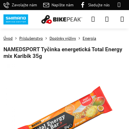
Zavolajte nám
Napíšte nám
Sledujte nás
Úvod
Príslušenstvo
Doplnky výživy
Energia
NAMEDSPORT Tyčinka energetická Total Energy
mix Karibik 35g