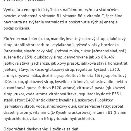
Vynikajúca energetická tyčinka s nafúknutou ryžou a skutočným
ovocím, obohatená o vitamín B1, vitamín B6 a vitamín C, špeciálne
navrhnutá na zvýšenie vytrvalosti a poskytnutie rýchlej energie
počas cvičenia.
Zloženie: marcipán (cukor, mandle, invertný cukrový sirup, glukózový
sirup, stabilizátor: sorbitol, etylalkohol), ryžové vločky, hrozienka
(hrozienka, slnečnicový olej), (ryžová múka, cukor, jačmenný slad, soľ.)
sušené figy 15%, glukózový sirup, dehydrované jablko 8%, 4%
jablková šťava (sacharóza, jablkový prášok, jablková šťava, koncentrát
jablčnej šťavy, fruktózo-glukózový sirup, regulátor kyslosti: E330,
arómy), ryžová múka, dextrín, grapefruitová hmota 1% (grapefruitový
džús, cukor, glukózový sirup, kyselina citrónová, zahusťovadlo: pektín
a xantánová guma, farbivo E120, aróma), citrusová pasta (glukózový
sirup, cukor, voda, aróma, citrónová šťava, regulátor kyslosti: E331,
stabilizátor: E407, antioxidant: kyselina L-askorbová), oblátky
(zemiakový škrob, voda, slnečnicový olej), konzervačné látky: sorbát
draselný, arómy, vitamín C (L- Kyselina askorbová), vitamín B1 (tiamín
hydrochlorid), vitamín B6 (pyridoxín hydrochlorid).
Odporúčané dávkovanie: 1 tyčinka za deň.