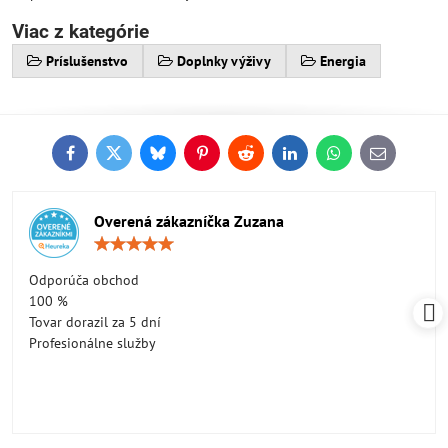
Viac z kategórie
Príslušenstvo
Doplnky výživy
Energia
Facebook
Twitter
Bluesky
Pinterest
Reddit
LinkedIn
WhatsApp
E-
mail
Overená zákazníčka Zuzana
Hodnotenie:
5
/
Odporúča obchod
5
100 %
Tovar dorazil za 5 dní
Profesionálne služby