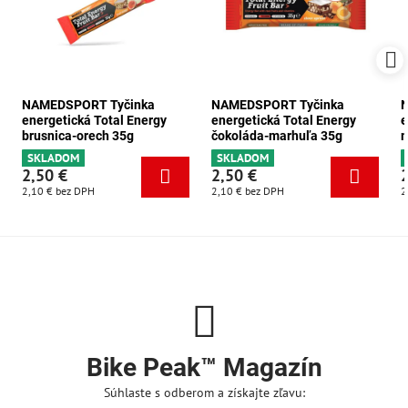
NAMEDSPORT Tyčinka
NAMEDSPORT Tyčinka
energetická Total Energy
energetická Total Energy
e
brusnica-orech 35g
čokoláda-marhuľa 35g
m
SKLADOM
SKLADOM
2,50 €
2,50 €
2,10 €
bez DPH
2,10 €
bez DPH
2
Bike Peak™ Magazín
Súhlaste s odberom a získajte zľavu: