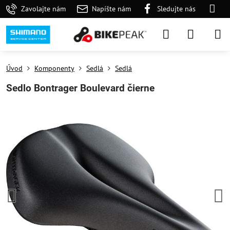
Zavolajte nám
Napíšte nám
Sledujte nás
Úvod
Komponenty
Sedlá
Sedlá
Sedlo Bontrager Boulevard čierne