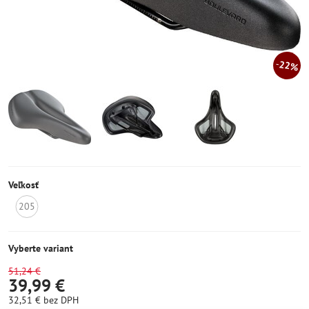
22%
Veľkosť
205
Momentálne
nedostupné
Vyberte variant
51,24 €
39,99 €
32,51 €
bez DPH