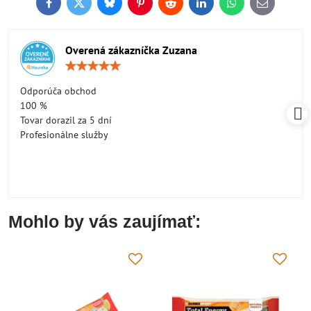
Facebook
Twitter
Bluesky
Pinterest
Reddit
LinkedIn
WhatsApp
E-
mail
Overená zákazníčka Zuzana
Hodnotenie:
5
/
Odporúča obchod
5
100 %
Tovar dorazil za 5 dní
Profesionálne služby
Mohlo by vás zaujímať: