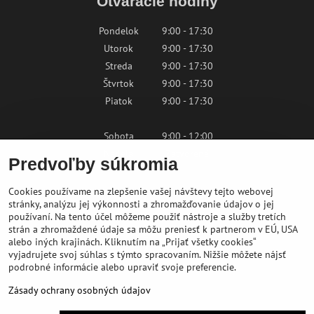
Otváracie hodiny
Pondelok
9:00 - 17:30
Utorok
9:00 - 17:30
Streda
9:00 - 17:30
Štvrtok
9:00 - 17:30
Piatok
9:00 - 17:30
Sobota
9:00 - 12:00
Nedeľa
Zatvorené
Predvoľby súkromia
Cookies používame na zlepšenie vašej návštevy tejto webovej
Kontaktujte nás
stránky, analýzu jej výkonnosti a zhromažďovanie údajov o jej
používaní. Na tento účel môžeme použiť nástroje a služby tretích
strán a zhromaždené údaje sa môžu preniesť k partnerom v EÚ, USA
shop@bikepeak.sk
alebo iných krajinách. Kliknutím na „Prijať všetky cookies“
+421 46 549 23 32
vyjadrujete svoj súhlas s týmto spracovaním. Nižšie môžete nájsť
podrobné informácie alebo upraviť svoje preferencie.
Navigovať do predajne
Zásady ochrany osobných údajov