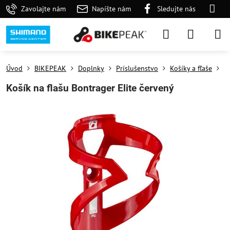
Zavolajte nám
Napíšte nám
Sledujte nás
Úvod
BIKEPEAK
Doplnky
Príslušenstvo
Košíky a fľaše
K
Košík na flašu Bontrager Elite červený