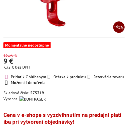
41%
Momentálne nedostupné
15,36 €
9 €
7,32 €
bez DPH
Pridať k Obľúbeným
Otázka k produktu
Rezervácia tovaru
Možnosti doručenia
Skladové číslo:
575319
Výrobca:
Cena v e-shope s vyzdvihnutím na predajni platí
iba pri vytvorení objednávky!