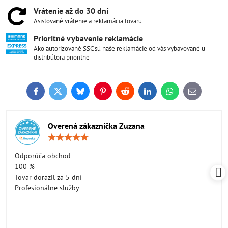
Vrátenie až do 30 dní
Asistované vrátenie a reklamácia tovaru
Prioritné vybavenie reklamácie
Ako autorizované SSC sú naše reklamácie od vás vybavované u
distribútora prioritne
Facebook
Twitter
Bluesky
Pinterest
Reddit
LinkedIn
WhatsApp
E-
mail
Overená zákazníčka Zuzana
Hodnotenie:
5
/
Odporúča obchod
5
100 %
Tovar dorazil za 5 dní
Profesionálne služby