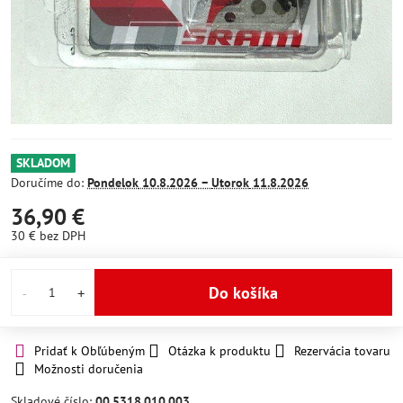
SKLADOM
Doručíme do:
Pondelok
10.8.2026 −
Utorok
11.8.2026
36,90 €
30 €
bez DPH
Do košíka
Pridať k Obľúbeným
Otázka k produktu
Rezervácia tovaru
Možnosti doručenia
Skladové číslo:
00.5318.010.003