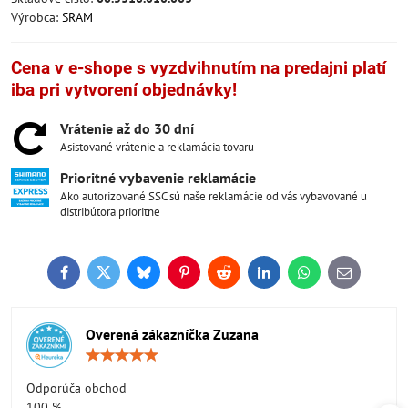
Výrobca:
SRAM
Cena v e-shope s vyzdvihnutím na predajni platí
iba pri vytvorení objednávky!
Vrátenie až do 30 dní
Asistované vrátenie a reklamácia tovaru
Prioritné vybavenie reklamácie
Ako autorizované SSC sú naše reklamácie od vás vybavované u
distribútora prioritne
Facebook
Twitter
Bluesky
Pinterest
Reddit
LinkedIn
WhatsApp
E-
mail
Overená zákazníčka Zuzana
Hodnotenie:
5
/
Odporúča obchod
5
100 %