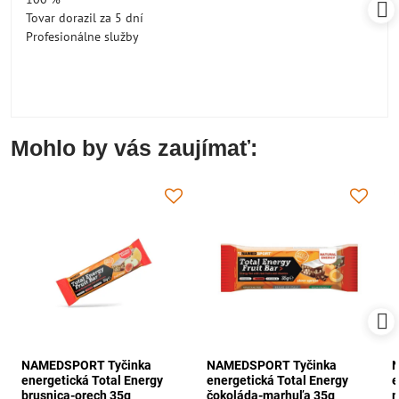
Tovar dorazil za 5 dní
Profesionálne služby
Mohlo by vás zaujímať:
NAMEDSPORT Tyčinka
NAMEDSPORT Tyčinka
energetická Total Energy
energetická Total Energy
e
brusnica-orech 35g
čokoláda-marhuľa 35g
m