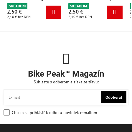
SKLADOM
SKLADOM
2,50 €
2,50 €
2,10 €
bez DPH
2,10 €
bez DPH
2
Bike Peak™ Magazín
Súhlaste s odberom a získajte zľavu:
Odoberať
Chcem sa prihlásiť k odberu noviniek e-mailom