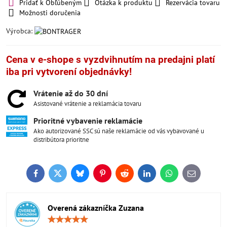
Pridať k Obľúbeným
Otázka k produktu
Rezervácia tovaru
Možnosti doručenia
Výrobca:
Cena v e-shope s vyzdvihnutím na predajni platí
iba pri vytvorení objednávky!
Vrátenie až do 30 dní
Asistované vrátenie a reklamácia tovaru
Prioritné vybavenie reklamácie
Ako autorizované SSC sú naše reklamácie od vás vybavované u
distribútora prioritne
Facebook
Twitter
Bluesky
Pinterest
Reddit
LinkedIn
WhatsApp
E-
mail
Overená zákazníčka Zuzana
Hodnotenie:
5