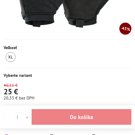
45%
Veľkosť
XL
SKLADOM
Vyberte variant
46,11 €
25 €
20,33 €
bez DPH
Do košíka