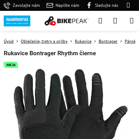
Zavolajte nám
Napíšte nám
Sledujte nás
Úvod
Oblečenie, tretry a prilby
Rukavice
Bontrager
Pánske
Rukavice Bontrager Rhythm čierne
AKCIA