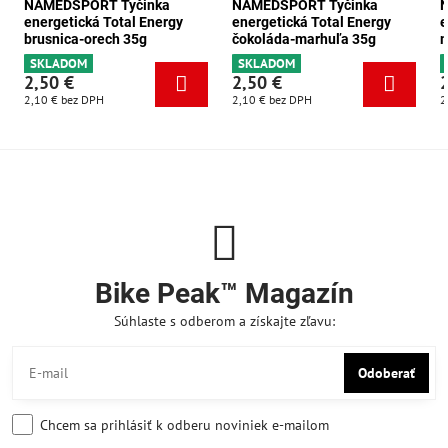
NAMEDSPORT Tyčinka
NAMEDSPORT Tyčinka
energetická Total Energy
energetická Total Energy
e
brusnica-orech 35g
čokoláda-marhuľa 35g
m
SKLADOM
SKLADOM
2,50 €
2,50 €
2,10 €
bez DPH
2,10 €
bez DPH
2
Bike Peak™ Magazín
Súhlaste s odberom a získajte zľavu:
Odoberať
Chcem sa prihlásiť k odberu noviniek e-mailom