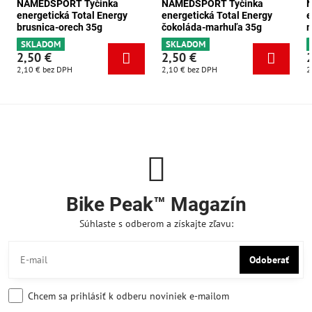
NAMEDSPORT Tyčinka
NAMEDSPORT Tyčinka
energetická Total Energy
energetická Total Energy
e
brusnica-orech 35g
čokoláda-marhuľa 35g
m
SKLADOM
SKLADOM
2,50 €
2,50 €
2,10 €
bez DPH
2,10 €
bez DPH
2
Bike Peak™ Magazín
Súhlaste s odberom a získajte zľavu:
Odoberať
Chcem sa prihlásiť k odberu noviniek e-mailom