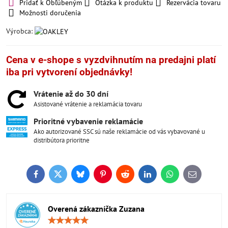
Pridať k Obľúbeným
Otázka k produktu
Rezervácia tovaru
Možnosti doručenia
Výrobca:
Cena v e-shope s vyzdvihnutím na predajni platí
iba pri vytvorení objednávky!
Vrátenie až do 30 dní
Asistované vrátenie a reklamácia tovaru
Prioritné vybavenie reklamácie
Ako autorizované SSC sú naše reklamácie od vás vybavované u
distribútora prioritne
Facebook
Twitter
Bluesky
Pinterest
Reddit
LinkedIn
WhatsApp
E-
mail
Overená zákazníčka Zuzana
Hodnotenie:
5