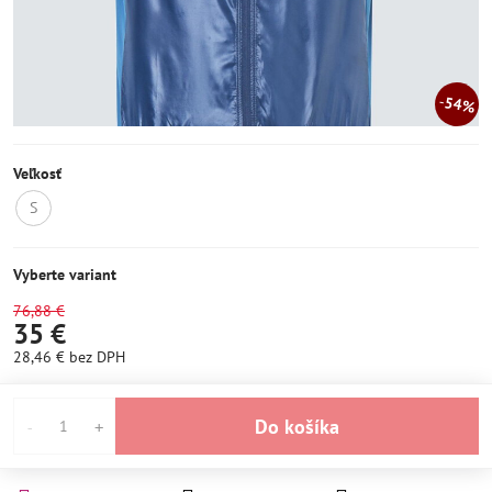
54%
Veľkosť
S
Momentálne
nedostupné
Vyberte variant
76,88 €
35 €
28,46 €
bez DPH
Do košíka