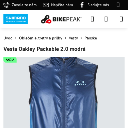
Zavolajte nám
Napíšte nám
Sledujte nás
Úvod
Oblečenie, tretry a prilby
Vesty
Pánske
Vesta Oakley Packable 2.0 modrá
AKCIA