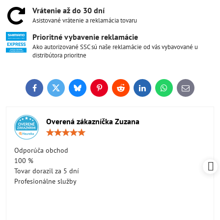
Vrátenie až do 30 dní
Asistované vrátenie a reklamácia tovaru
Prioritné vybavenie reklamácie
Ako autorizované SSC sú naše reklamácie od vás vybavované u
distribútora prioritne
Facebook
Twitter
Bluesky
Pinterest
Reddit
LinkedIn
WhatsApp
E-
mail
Overená zákazníčka Zuzana
Hodnotenie:
5
/
Odporúča obchod
5
100 %
Tovar dorazil za 5 dní
Profesionálne služby