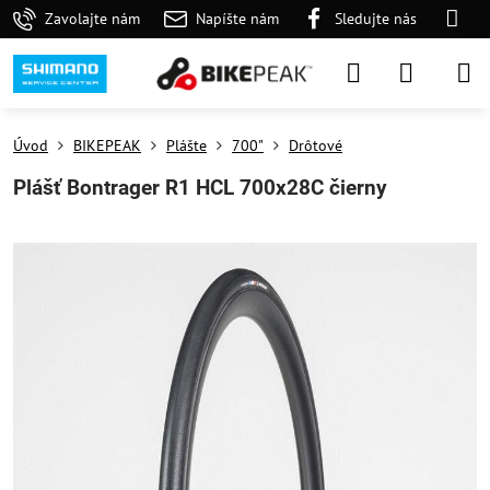
Zavolajte nám
Napíšte nám
Sledujte nás
Úvod
BIKEPEAK
Plášte
700"
Drôtové
Plášť Bontrager R1 HCL 700x28C čierny