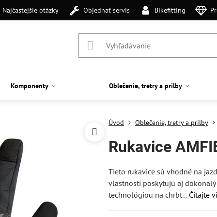
Najčastejšie otázky
Objednať servis
Bikefitting
Pr
Komponenty
Oblečenie, tretry a prilby
Úvod
Oblečenie, tretry a prilby
Rukavice AMFIB
Tieto rukavice sú vhodné na jazd
vlastností poskytujú aj dokonalý
technológiou na chrbt...
Čítajte v