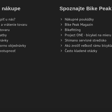
o nákupe
Spoznajte Bike Pea
piť u nás?
Nákupné poukážky
 a vrátenie tovaru
Bike Peak Magazín
tovaru
Bikefitting
atby
Project ONE - bicykel na mieru
návky
Shimano servisné stredisko
torno objednávky
Akú zvoliť veľkosť rámu bicykla
dostupnosť
Často kladené otázky