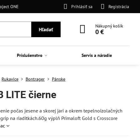
oject ONE
Prihlásiť sa
Registrácia
Nákupný košík
Hľadať
0 €
Príslušenstvo
Servis a náradie
Rukavice
Bontrager
Pánske
 LITE čierne
enie počas jesene a skorej jari a okrem tepelnoizolačných
 grip na riaditkách.60g výplň Primaloft Gold s Crosscore
iac