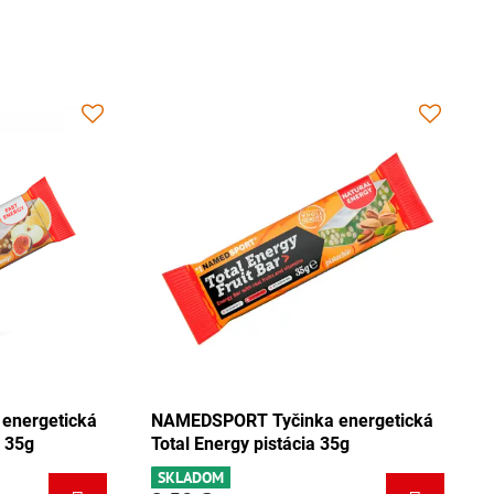
cká
NAMEDSPORT Tyčinka energetická
NAMEDSP
Total Energy mix Tango 35g
Total Ene
SKLADOM
SKLADOM