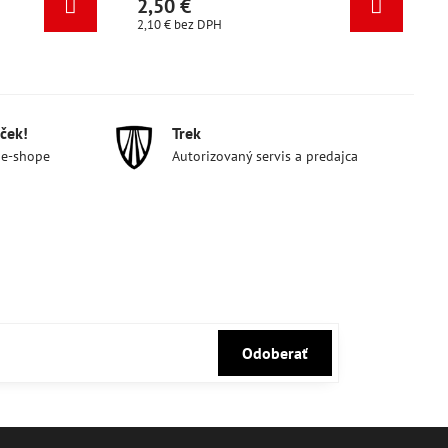
2,50 €
2,50 €
2,10 €
bez DPH
2,10 €
bez 
ček!
Trek
 e-shope
Autorizovaný servis a predajca
Odoberať