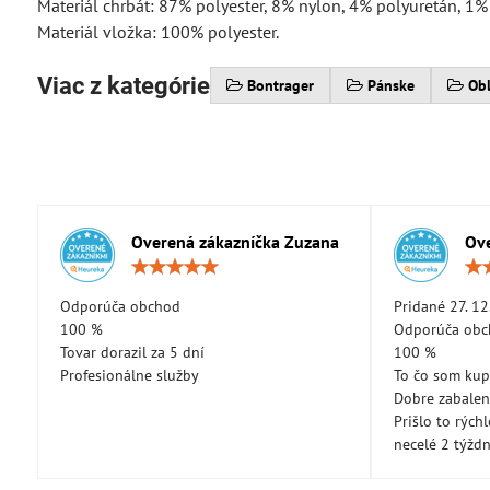
Materiál chrbát: 87% polyester, 8% nylon, 4% polyuretán, 1%
Materiál vložka: 100% polyester.
Viac z kategórie
Bontrager
Pánske
Obl
Overená zákazníčka Zuzana
Ove
Hodnotenie:
5
/
Odporúča obchod
Pridané 27. 12
5
100 %
Odporúča ob
Tovar dorazil za 5 dní
100 %
Profesionálne služby
To čo som kup
Dobre zabale
Prišlo to rých
necelé 2 týžd