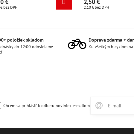
2,50 €
2,10 €
bez DPH
00+ položiek skladom
Doprava zdarma + dar
dnávky do 12:00 odosielame
Ku všetkým bicyklom na
ď
Chcem sa prihlásiť k odberu noviniek e-mailom