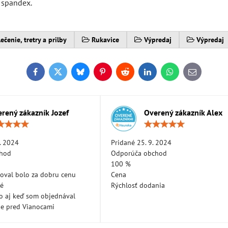
 spandex.
ečenie, tretry a prilby
Rukavice
Výpredaj
Výpredaj
Facebook
Twitter
Bluesky
Pinterest
Reddit
LinkedIn
WhatsApp
E-
mail
rený zákazník Jozef
Overený zákazník Alex
Hodnotenie:
Hodn
5
5
/
/
. 2024
Pridané 25. 9. 2024
5
5
chod
Odporúča obchod
100 %
oval bolo za dobru cenu
Cena
né
Rýchlosť dodania
lo aj keď som objednával
ne pred Vianocami