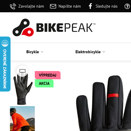
Zavolajte nám
Napíšte nám
Sledujte nás
Bicykle
Elektrobicykle
VÝPREDAJ
AKCIA