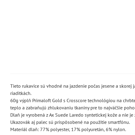
Tieto rukavice sú vhodné na jazdenie počas jesene a skorej j
riaditkách.
60g výplň Primaloft Gold s Crosscore technológiou na chrbt
teplo a zabraňujú zhlukovaniu tkaniny pre to najväčšie pohod
Dlaň je vyrobená z Ax Suede Laredo syntetickej kože a nie je
Ukazovák aj palec sú prispôsobené na použitie smartfónu.
Materiál dlaň: 77% polyester, 17% polyuretán, 6% nylon.