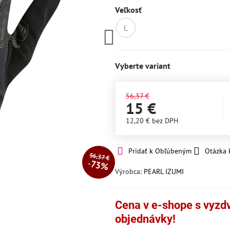
Veľkosť
L
Momentálne
nedostupné
Vyberte variant
56,37 €
15 €
12,20 €
bez DPH
Pridať k Obľúbeným
Otázka 
56,37 €
73%
Výrobca:
PEARL IZUMI
Cena v e-shope s vyzdvi
objednávky!