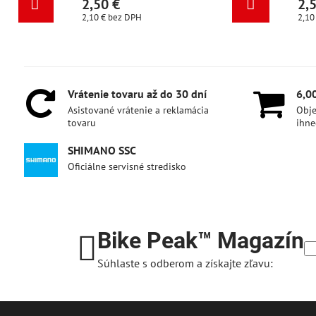
2,50 €
2,50 €
2,10 €
bez DPH
2,10 €
bez DPH
Vrátenie tovaru až do 30 dní
6,0
Asistované vrátenie a reklamácia
Obje
tovaru
ihne
SHIMANO SSC
Oficiálne servisné stredisko
Bike Peak™ Magazín
Súhlaste s odberom a získajte zľavu: