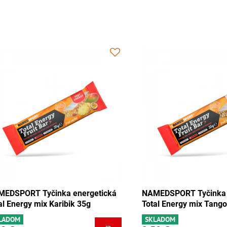
 Tyčinka energetická
NAMEDSPORT Tyčinka energeti
y čokoláda-marhuľa 35g
Total Energy mix Karibik 35g
SKLADOM