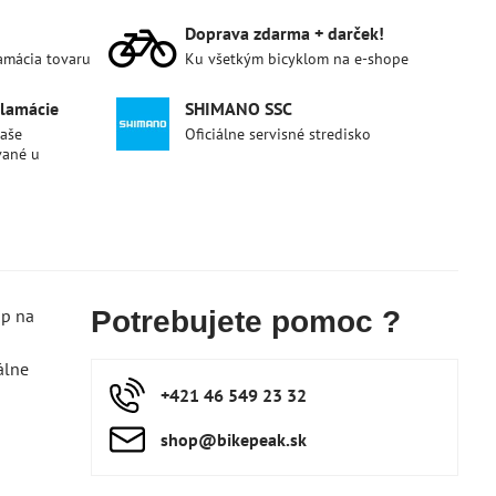
Doprava zdarma + darček!
lamácia tovaru
Ku všetkým bicyklom na e-shope
klamácie
SHIMANO SSC
naše
Oficiálne servisné stredisko
vané u
ip na
Potrebujete pomoc ?
álne
+421 46 549 23 32
shop​@bikepeak​.sk