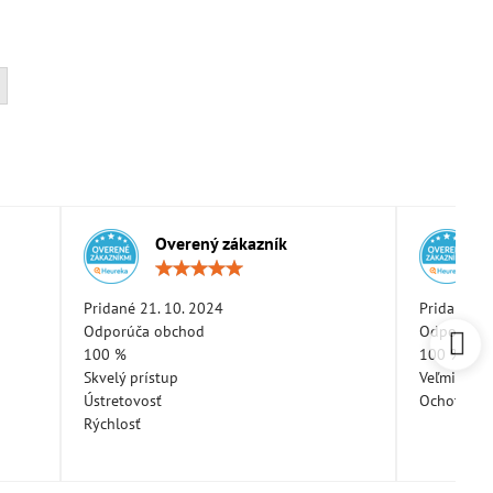
Overený zákazník
otenie:
Hodnotenie:
5
/
Pridané 21. 10. 2024
Pridané 11
5
Odporúča obchod
Odporúča 
100 %
100 %
Skvelý prístup
Veľmi pekn
Ústretovosť
Ochotná a
Rýchlosť