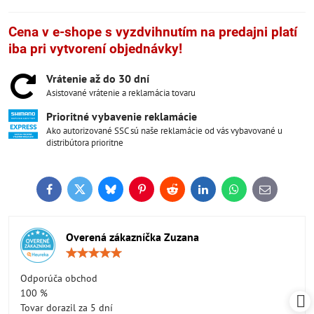
Cena v e-shope s vyzdvihnutím na predajni platí
iba pri vytvorení objednávky!
Vrátenie až do 30 dní
Asistované vrátenie a reklamácia tovaru
Prioritné vybavenie reklamácie
Ako autorizované SSC sú naše reklamácie od vás vybavované u
distribútora prioritne
Facebook
Twitter
Bluesky
Pinterest
Reddit
LinkedIn
WhatsApp
E-
mail
Overená zákazníčka Zuzana
Hodnotenie:
5
/
Odporúča obchod
5
100 %
Tovar dorazil za 5 dní