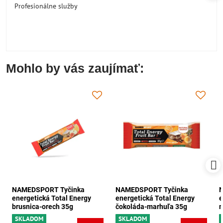
Profesionálne služby
Mohlo by vás zaujímať:
NAMEDSPORT Tyčinka
NAMEDSPORT Tyčinka
energetická Total Energy
energetická Total Energy
e
brusnica-orech 35g
čokoláda-marhuľa 35g
m
SKLADOM
SKLADOM