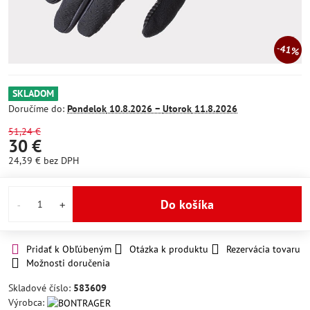
41%
SKLADOM
Doručíme do:
Pondelok
10.8.2026 −
Utorok
11.8.2026
51,24 €
30 €
24,39 €
bez DPH
Do košíka
Pridať k Obľúbeným
Otázka k produktu
Rezervácia tovaru
Možnosti doručenia
Skladové číslo:
583609
Výrobca: