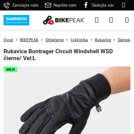
Zavolajte nám
Napíšte nám
Sledujte nás
Úvod
BIKEPEAK
Oblečenie
Cyklistika
Rukavice
Dámske
Rukavice Bontrager Circuit Windshell WSD
čierne/ Vel:L
AKCIA