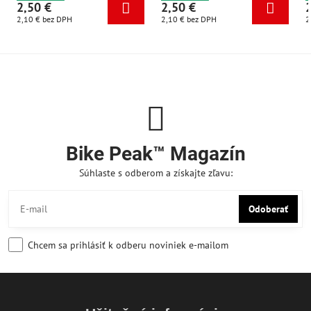
2,50 €
2,50 €
2,10 €
bez DPH
2,10 €
bez DPH
2
Bike Peak™ Magazín
Súhlaste s odberom a získajte zľavu:
Odoberať
Chcem sa prihlásiť k odberu noviniek e-mailom