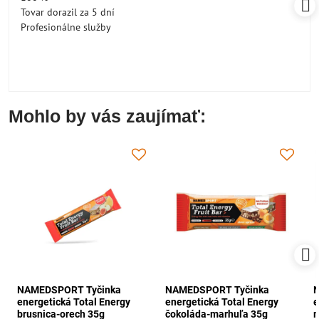
Tovar dorazil za 5 dní
Profesionálne služby
Mohlo by vás zaujímať:
NAMEDSPORT Tyčinka
NAMEDSPORT Tyčinka
energetická Total Energy
energetická Total Energy
e
brusnica-orech 35g
čokoláda-marhuľa 35g
m