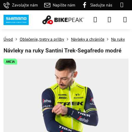
Zavolajte nám
Napíšte nám
Sledujte nás
Úvod
Oblečenie, tretry a prilby
Návleky a chrániče
Na ruky
Návleky na ruky Santini Trek-Segafredo modré
AKCIA