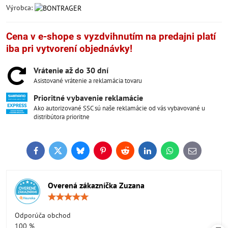
Výrobca:
Cena v e-shope s vyzdvihnutím na predajni platí
iba pri vytvorení objednávky!
Vrátenie až do 30 dní
Asistované vrátenie a reklamácia tovaru
Prioritné vybavenie reklamácie
Ako autorizované SSC sú naše reklamácie od vás vybavované u
distribútora prioritne
Facebook
Twitter
Bluesky
Pinterest
Reddit
LinkedIn
WhatsApp
E-
mail
Overená zákazníčka Zuzana
Hodnotenie:
5
/
Odporúča obchod
5
100 %