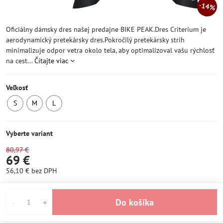
14%
Oficiálny dámsky dres našej predajne BIKE PEAK.Dres Criterium je
aerodynamický pretekársky dres.Pokročilý pretekársky strih
minimalizuje odpor vetra okolo tela, aby optimalizoval vašu rýchlosť
na cest...
Čítajte viac
Veľkosť
S
M
L
SKLADOM
SKLADOM
SKLADOM
Vyberte variant
80,97 €
69 €
56,10 €
bez DPH
Do košíka