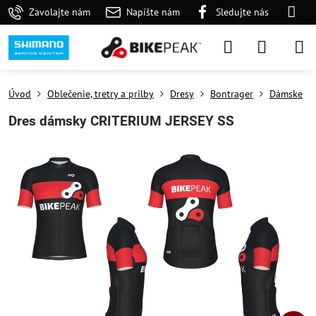
Zavolajte nám
Napíšte nám
Sledujte nás
Úvod
Oblečenie, tretry a prilby
Dresy
Bontrager
Dámske
Dres dámsky CRITERIUM JERSEY SS