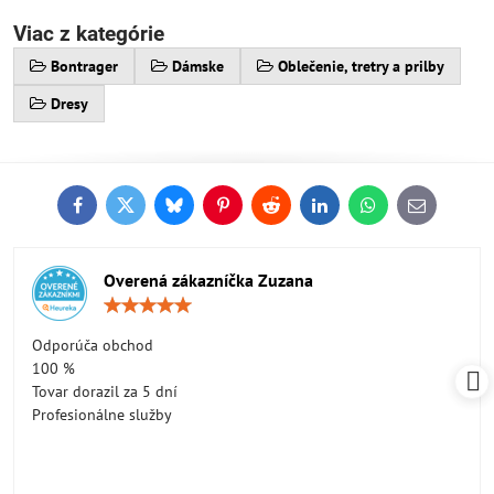
Viac z kategórie
Bontrager
Dámske
Oblečenie, tretry a prilby
Dresy
Facebook
Twitter
Bluesky
Pinterest
Reddit
LinkedIn
WhatsApp
E-
mail
Overená zákazníčka Zuzana
Hodnotenie:
5
/
Odporúča obchod
5
100 %
Tovar dorazil za 5 dní
Profesionálne služby