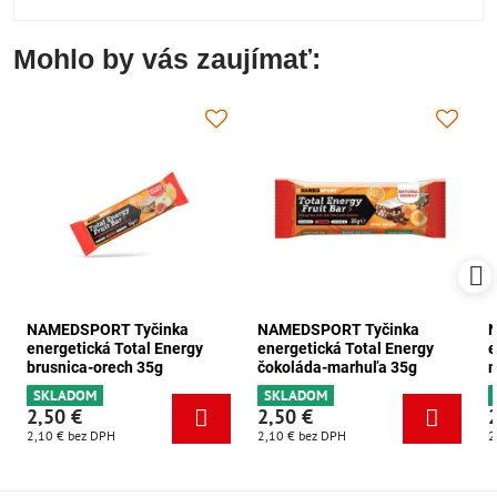
Mohlo by vás zaujímať:
NAMEDSPORT Tyčinka
NAMEDSPORT Tyčinka
energetická Total Energy
energetická Total Energy
e
brusnica-orech 35g
čokoláda-marhuľa 35g
m
SKLADOM
SKLADOM
2,50 €
2,50 €
2,10 €
bez DPH
2,10 €
bez DPH
2