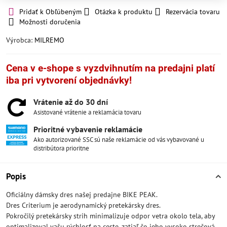
Pridať k Obľúbeným
Otázka k produktu
Rezervácia tovaru
Možnosti doručenia
Výrobca:
MILREMO
Cena v e-shope s vyzdvihnutím na predajni platí
iba pri vytvorení objednávky!
Vrátenie až do 30 dní
Asistované vrátenie a reklamácia tovaru
Prioritné vybavenie reklamácie
Ako autorizované SSC sú naše reklamácie od vás vybavované u
distribútora prioritne
Popis
Oficiálny dámsky dres našej predajne BIKE PEAK.
Dres Criterium je aerodynamický pretekársky dres.
Pokročilý pretekársky strih minimalizuje odpor vetra okolo tela, aby
optimalizoval vašu rýchlosť na ceste, zatiaľ čo jeho vysoko strečová