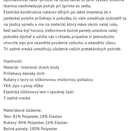
tkanina neobmedzuje pohyb pri šprinte zo sedla.
Elastická konštrukcia rukávov dlhých po lakte znamená, že v
jazdeckej polohe priliehajú k pokožke, čo vám umožňuje sústrediť sa
na jazdca vpredu a nie na materiál, ktorý máva okolo vašej ruky.
Keď začína byť horúco, sieťovinové bočné panely umožnia vašej
pokožke dýchať a udržia vás v chlade, prípadne si jednoducho
otvoríte zips pre okamžité prúdenie vzduchu a okamžitú úľavu.
Tri zadné vrecká umožňujú uloženie vašich pretekárskych potrieb.
Vlastnosti:
Materiál - Interlock strech body
Priliehavý dámsky strih
Rukávy z lycry so silikónovou vnútornou potlačou
YKK zips v plnej dĺžke
Elastický silikónový lem v spodnej časti
3 zadné vrecká
Materiálové zloženie:
Telo: 82% Polyester, 18% Elastan
Rukávy: 84% Polyester, 16% Elastan
Bočné panely: 100% Polyester