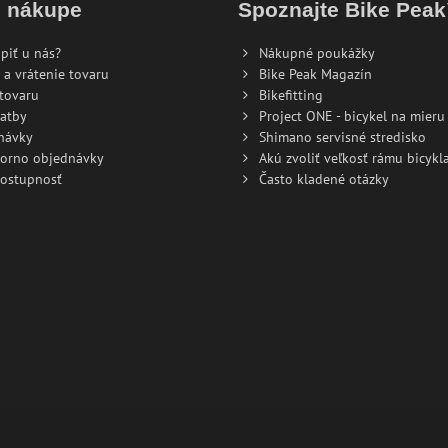
o nákupe
Spoznajte Bike Pea
piť u nás?
Nákupné poukážky
 a vrátenie tovaru
Bike Peak Magazín
tovaru
Bikefitting
atby
Project ONE - bicykel na mieru
návky
Shimano servisné stredisko
torno objednávky
Akú zvoliť veľkosť rámu bicykla
dostupnosť
Často kladené otázky