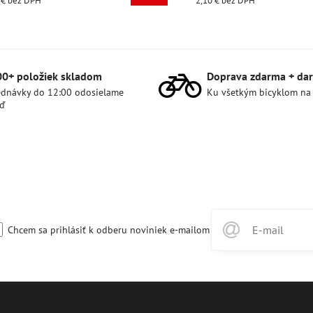
2,10 €
bez DPH
00+ položiek skladom
Doprava zdarma + dar
dnávky do 12:00 odosielame
Ku všetkým bicyklom na
ď
Chcem sa prihlásiť k odberu noviniek e-mailom