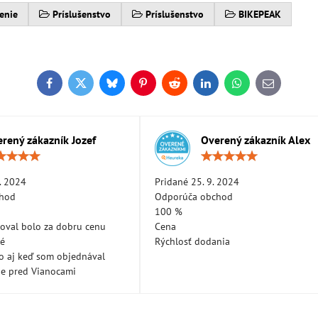
enie
Príslušenstvo
Príslušenstvo
BIKEPEAK
Facebook
Twitter
Bluesky
Pinterest
Reddit
LinkedIn
WhatsApp
E-
mail
rený zákazník Jozef
Overený zákazník Alex
Hodnotenie:
Hodn
5
5
/
/
. 2024
Pridané 25. 9. 2024
5
5
chod
Odporúča obchod
100 %
oval bolo za dobru cenu
Cena
né
Rýchlosť dodania
lo aj keď som objednával
ne pred Vianocami