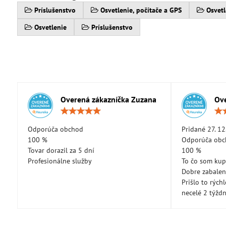
Príslušenstvo
Osvetlenie, počítače a GPS
Osvetl
Osvetlenie
Príslušenstvo
Overená zákazníčka Zuzana
Ove
Hodnotenie:
5
/
Odporúča obchod
Pridané 27. 12
5
100 %
Odporúča ob
Tovar dorazil za 5 dní
100 %
Profesionálne služby
To čo som kup
Dobre zabale
Prišlo to rých
necelé 2 týžd