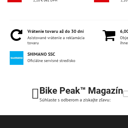
2,10 €
bez DPH
2,10 €
bez DPH
Vrátenie tovaru až do 30 dní
6,0
Asistované vrátenie a reklamácia
Obje
tovaru
ihne
SHIMANO SSC
Oficiálne servisné stredisko
Bike Peak™ Magazín
Súhlaste s odberom a získajte zľavu: