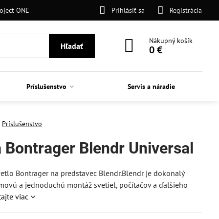
oject ONE
Prihlásiť sa
Registrácia
Nákupný košík
Hľadať
0 €
Príslušenstvo
Servis a náradie
Príslušenstvo
a Bontrager Blendr Universal
tlo Bontrager na predstavec Blendr.Blendr je dokonalý
movú a jednoduchú montáž svetiel, počítačov a ďalšieho
tajte viac