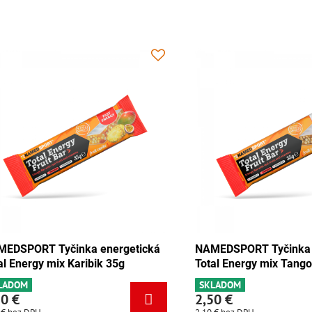
 Tyčinka energetická
NAMEDSPORT Tyčinka energeti
y čokoláda-marhuľa 35g
Total Energy mix Karibik 35g
SKLADOM
2,50 €