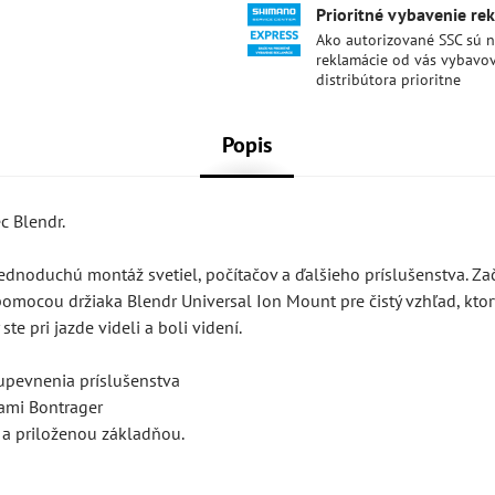
Prioritné vybavenie re
Ako autorizované SSC sú 
reklamácie od vás vybavo
distribútora prioritne
Popis
c Blendr.
dnoduchú montáž svetiel, počítačov a ďalšieho príslušenstva. Za
omocou držiaka Blendr Universal Ion Mount pre čistý vzhľad, ktor
te pri jazde videli a boli videní.
 upevnenia príslušenstva
ami Bontrager
a priloženou základňou.