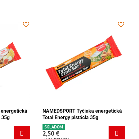
cká
NAMEDSPORT Tyčinka energetická
NAMEDSP
Total Energy mix Tango 35g
Total Ene
SKLADOM
SKLADOM
2,50 €
2,50 €