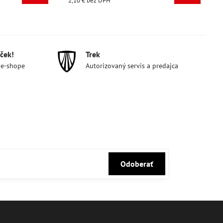
2,10 €
bez DPH
2,10 €
bez 
ček!
Trek
 e-shope
Autorizovaný servis a predajca
Odoberať