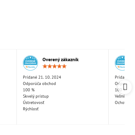
Overený zákazník
otenie:
Hodnotenie:
5
/
Pridané 21. 10. 2024
Pridané 11
5
Odporúča obchod
Odporúča 
100 %
100 %
Skvelý prístup
Veľmi pekn
Ústretovosť
Ochotná a
Rýchlosť