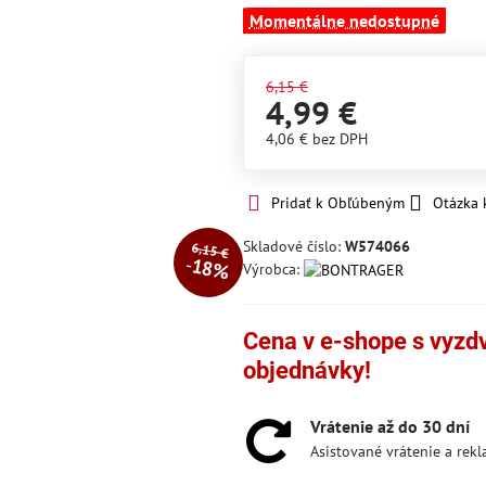
Momentálne nedostupné
6,15 €
4,99 €
4,06 €
bez DPH
Pridať k Obľúbeným
Otázka 
Skladové číslo:
W574066
6,15 €
18%
Výrobca:
Cena v e-shope s vyzdvi
objednávky!
Vrátenie až do 30 dní
Asistované vrátenie a rek