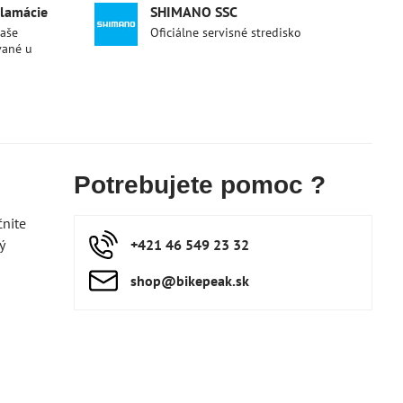
klamácie
SHIMANO SSC
naše
Oficiálne servisné stredisko
vané u
Potrebujete pomoc ?
čnite
ý
+421 46 549 23 32
shop​@bikepeak​.sk