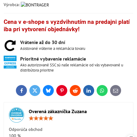
Výrobca:
Cena v e-shope s vyzdvihnutím na predajni platí
iba pri vytvorení objednávky!
Vrátenie až do 30 dní
Asistované vrátenie a reklamácia tovaru
Prioritné vybavenie reklamácie
Ako autorizované SSC sú naše reklamácie od vás vybavované u
distribútora prioritne
Facebook
Twitter
Bluesky
Pinterest
Reddit
LinkedIn
WhatsApp
E-
mail
Overená zákazníčka Zuzana
Hodnotenie:
5
/
Odporúča obchod
5
100 %