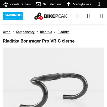
Zavolajte nám
Napíšte nám
Sledujte nás
Úvod
Komponenty
Riadítka
Riadítka
Riadítka Bontrager Pro VR-C čierne