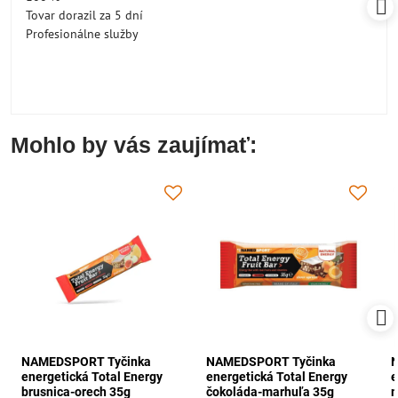
Tovar dorazil za 5 dní
Profesionálne služby
Mohlo by vás zaujímať:
NAMEDSPORT Tyčinka
NAMEDSPORT Tyčinka
energetická Total Energy
energetická Total Energy
e
brusnica-orech 35g
čokoláda-marhuľa 35g
m