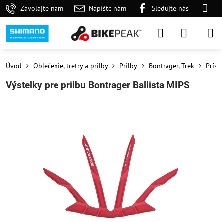
Zavolajte nám
Napíšte nám
Sledujte nás
Úvod
Oblečenie, tretry a prilby
Prilby
Bontrager, Trek
Prísl
Výstelky pre prilbu Bontrager Ballista MIPS