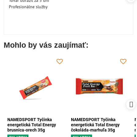
Tovar dorazil za 5 dní
Profesionálne služby
Mohlo by vás zaujímať:
NAMEDSPORT Tyčinka
NAMEDSPORT Tyčinka
energetická Total Energy
energetická Total Energy
e
brusnica-orech 35g
čokoláda-marhuľa 35g
m