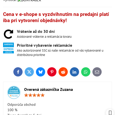
Cena v e-shope s vyzdvihnutím na predajni platí
iba pri vytvorení objednávky!
Vrátenie až do 30 dní
Asistované vrátenie a reklamácia tovaru
Prioritné vybavenie reklamácie
Ako autorizované SSC sú naše reklamácie od vás vybavované u
distribútora prioritne
Facebook
Twitter
Bluesky
Pinterest
Reddit
LinkedIn
WhatsApp
E-
mail
Overená zákazníčka Zuzana
Hodnotenie:
5
/
Odporúča obchod
5
100 %