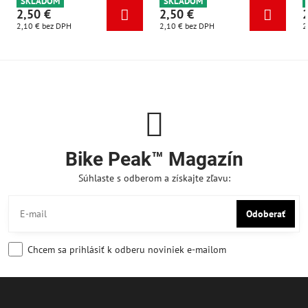
SKLADOM
SKLADOM
2,50 €
2,50 €
2,10 €
bez DPH
2,10 €
bez DPH
2
Bike Peak™ Magazín
Súhlaste s odberom a získajte zľavu:
Odoberať
Chcem sa prihlásiť k odberu noviniek e-mailom