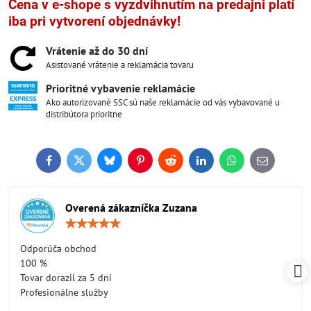
Cena v e-shope s vyzdvihnutím na predajni platí
iba pri vytvorení objednávky!
Vrátenie až do 30 dní
Asistované vrátenie a reklamácia tovaru
Prioritné vybavenie reklamácie
Ako autorizované SSC sú naše reklamácie od vás vybavované u
distribútora prioritne
Facebook
Twitter
Bluesky
Pinterest
Reddit
LinkedIn
WhatsApp
E-
mail
Overená zákazníčka Zuzana
Hodnotenie:
5
/
Odporúča obchod
5
100 %
Tovar dorazil za 5 dní
Profesionálne služby