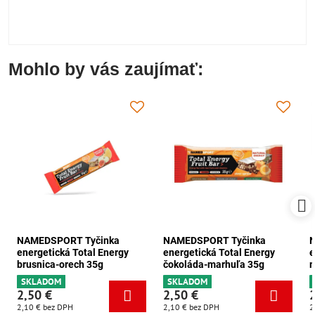
Mohlo by vás zaujímať:
NAMEDSPORT Tyčinka
NAMEDSPORT Tyčinka
energetická Total Energy
energetická Total Energy
e
brusnica-orech 35g
čokoláda-marhuľa 35g
m
SKLADOM
SKLADOM
2,50 €
2,50 €
2,10 €
bez DPH
2,10 €
bez DPH
2