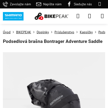
Zavolajte nám
Napíšte nám
Sledujte nás
Úvod
BIKEPEAK
Doplnky
Príslušenstvo
Kapsičky
Podse
Podsedlová brašna Bontrager Adventure Saddle