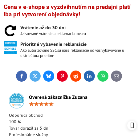
Cena v e-shope s vyzdvihnutím na predajni platí
iba pri vytvorení objednávky!
Vrátenie až do 30 dní
Asistované vrátenie a reklamácia tovaru
Prioritné vybavenie reklamácie
Ako autorizované SSC sú naše reklamácie od vás vybavované u
distribútora prioritne
Facebook
Twitter
Bluesky
Pinterest
Reddit
LinkedIn
WhatsApp
E-
mail
Overená zákazníčka Zuzana
Hodnotenie:
5
/
Odporúča obchod
5
100 %
Tovar dorazil za 5 dní
Profesionálne služby