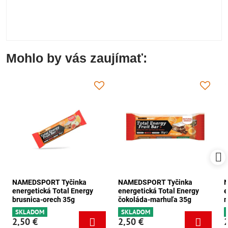
Mohlo by vás zaujímať:
NAMEDSPORT Tyčinka
NAMEDSPORT Tyčinka
energetická Total Energy
energetická Total Energy
e
brusnica-orech 35g
čokoláda-marhuľa 35g
m
SKLADOM
SKLADOM
2,50 €
2,50 €