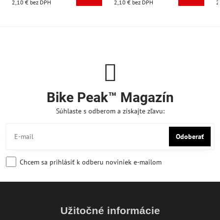
2,10 €
bez DPH
2,10 €
bez DPH
2
Bike Peak™ Magazín
Súhlaste s odberom a získajte zľavu:
Odoberať
Chcem sa prihlásiť k odberu noviniek e-mailom
Užitočné informácie