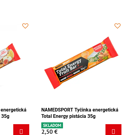
cká
NAMEDSPORT Tyčinka energetická
NAMEDSP
Total Energy mix Tango 35g
Total Ene
SKLADOM
SKLADOM
2,50 €
2,50 €