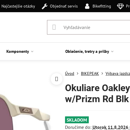
Najčastejšie otázky
Objednať servis
Bikefitting
Pr
Komponenty
Oblečenie, tretry a prilby
Úvod
BIKEPEAK
Výbava jazdc
Okuliare Oakley
w/Prizm Rd Blk
SKLADOM
Doručíme do:
Utorok
11.8.2026