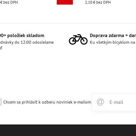
2,10 €
bez DPH
00+ položiek skladom
Doprava zdarma + dar
dnávky do 12:00 odosielame
Ku všetkým bicyklom na
ď
Chcem sa prihlásiť k odberu noviniek e-mailom