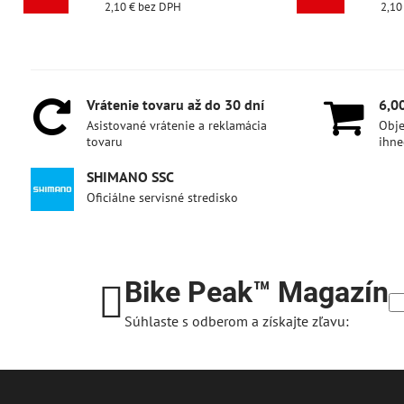
2,10 €
bez DPH
2,10 €
bez DPH
Vrátenie tovaru až do 30 dní
6,0
Asistované vrátenie a reklamácia
Obje
tovaru
ihne
SHIMANO SSC
Oficiálne servisné stredisko
Bike Peak™ Magazín
Súhlaste s odberom a získajte zľavu: