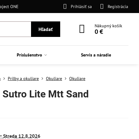
oject ONE
Prihlásiť sa
Registrácia
Nákupný košík
Hľadať
0 €
Príslušenstvo
Servis a náradie
a
Prilby a okuliare
Okuliare
Okuliare
 Sutro Lite Mtt Sand
 −
Streda
12.8.2026