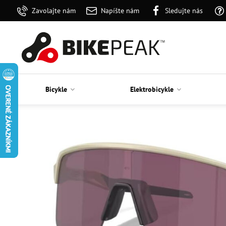
Zavolajte nám
Napíšte nám
Sledujte nás
Bicykle
Elektrobicykle