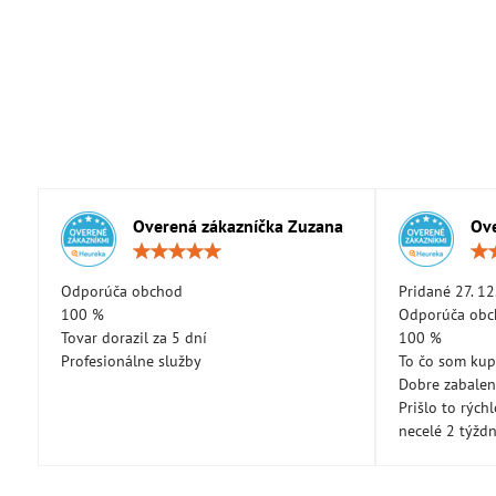
Overená zákazníčka Zuzana
Ove
Hodnotenie:
5
/
Odporúča obchod
Pridané 27. 12
5
100 %
Odporúča ob
Tovar dorazil za 5 dní
100 %
Profesionálne služby
To čo som kup
Dobre zabale
Prišlo to rých
necelé 2 týžd