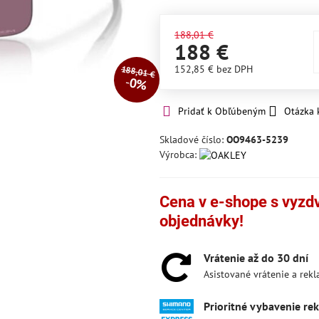
188,01 €
188 €
152,85 €
bez DPH
188,01 €
0%
Pridať k Obľúbeným
Otázka 
Skladové číslo:
OO9463-5239
Výrobca:
Cena v e-shope s vyzdvi
objednávky!
Vrátenie až do 30 dní
Asistované vrátenie a rek
Prioritné vybavenie re