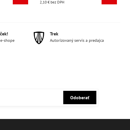
2,10 €
bez DPH
2,10 €
bez 
ček!
Trek
 e-shope
Autorizovaný servis a predajca
Odoberať