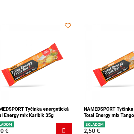
 Tyčinka energetická
NAMEDSPORT Tyčinka energeti
y čokoláda-marhuľa 35g
Total Energy mix Karibik 35g
SKLADOM
2,50 €