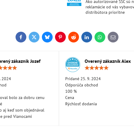
Ako autorizované SSC sú 
reklamácie od vás vybavo
distribútora prioritne
Facebook
Twitter
Bluesky
Pinterest
Reddit
LinkedIn
WhatsApp
E-
mail
rený zákazník Jozef
Overený zákazník Alex
Hodnotenie:
Hodn
5
5
/
/
. 2024
Pridané 25. 9. 2024
5
5
chod
Odporúča obchod
100 %
oval bolo za dobru cenu
Cena
né
Rýchlosť dodania
lo aj keď som objednával
ne pred Vianocami