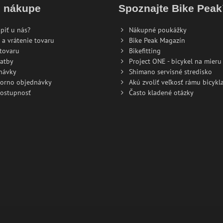
o nákupe
Spoznajte Bike Pea
piť u nás?
Nákupné poukážky
 a vrátenie tovaru
Bike Peak Magazín
tovaru
Bikefitting
atby
Project ONE - bicykel na mieru
návky
Shimano servisné stredisko
torno objednávky
Akú zvoliť veľkosť rámu bicykla
dostupnosť
Často kladené otázky