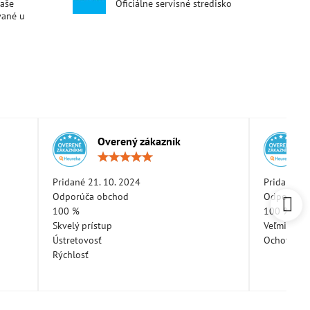
naše
Oficiálne servisné stredisko
vané u
Overený zákazník
otenie:
Hodnotenie:
5
/
Pridané 21. 10. 2024
Pridané 11
5
Odporúča obchod
Odporúča 
100 %
100 %
Skvelý prístup
Veľmi pekn
Ústretovosť
Ochotná a
Rýchlosť