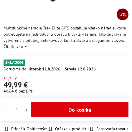
2%
Multifunkčné náradie Trek Elite BITS obsahuje všetko náradie, ktoré
potrebujete na jednoduchú opravu bicykla v teréne. Táto súprava je
vytvorená z odolnej, celokovovej konštrukcie a s elegantne vložen...
Čítajte viac
SKLADOM
Doručíme do:
Utorok
11.8.2026 −
Streda
12.8.2026
51,24 €
49,99 €
40,64 €
bez DPH
Do košíka
Pridať k Obľúbeným
Otázka k produktu
Rezervácia tovaru