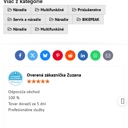
Viac z kategórie
Náradie
Multifunkčné
Príslušenstvo
Servis a náradie
Náradie
BIKEPEAK
Náradie
Multifunkčné
Facebook
Twitter
Bluesky
Pinterest
Reddit
LinkedIn
WhatsApp
E-
mail
Overená zákazníčka Zuzana
Hodnotenie:
5
/
Odporúča obchod
5
100 %
Tovar dorazil za 5 dní
Profesionálne služby