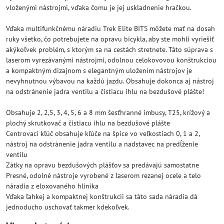
vloženými nástrojmi, vďaka čomu je jej uskladnenie hračkou.
Vďaka multifunkčnému náradiu Trek Elite BITS môžete mať na dosah
ruky všetko, čo potrebujete na opravu bicykla, aby ste mohli vyriešiť
akýkoľvek problém, s ktorým sa na cestách stretnete. Táto súprava s
laserom vyrezávanými nástrojmi, odolnou celokovovou konštrukciou
a kompaktným dizajnom s elegantným uložením nástrojov je
nevyhnutnou výbavou na každú jazdu. Obsahuje dokonca aj nástroj
na odstránenie jadra ventilu a čistiacu ihlu na bezdušové plášte!
Obsahuje 2, 2,5, 3, 4, 5, 6 a 8 mm šesťhranné imbusy, T25, krížový a
plochý skrutkovač a čistiacu ihlu na bezdušové plášte
Centrovací kľúč obsahuje kľúče na špice vo veľkostiach 0, 1 a 2,
nástroj na odstránenie jadra ventilu a nadstavec na predĺženie
ventilu
Zátky na opravu bezdušových plášťov sa predávajú samostatne
Presné, odolné nástroje vyrobené z laserom rezanej ocele a telo
náradia z eloxovaného hliníka
Vďaka ľahkej a kompaktnej konštrukcii sa táto sada náradia dá
jednoducho uschovať takmer kdekoľvek.