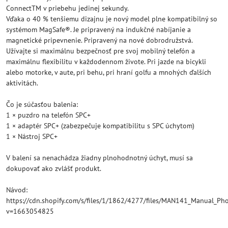
ConnectTM v priebehu jedinej sekundy.
Vďaka o 40 % tenšiemu dizajnu je nový model plne kompatibilný so
systémom MagSafe®. Je pripravený na indukčné nabíjanie a
magnetické pripevnenie. Pripravený na nové dobrodružstvá.
Užívajte si maximálnu bezpečnosť pre svoj mobilný telefón a
maximálnu flexibilitu v každodennom živote. Pri jazde na bicykli
alebo motorke, v aute, pri behu, pri hraní golfu a mnohých ďalších
aktivitách.
Čo je súčasťou balenia:
1 × puzdro na telefón SPC+
1 × adaptér SPC+ (zabezpečuje kompatibilitu s SPC úchytom)
1 × Nástroj SPC+
V balení sa nenachádza žiadny plnohodnotný úchyt, musí sa
dokupovať ako zvlášť produkt.
Návod:
https://cdn.shopify.com/s/files/1/1862/4277/files/MAN141_Manual_Ph
v=1663054825