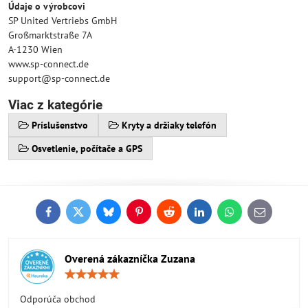
Údaje o výrobcovi
SP United Vertriebs GmbH
Großmarktstraße 7A
A-1230 Wien
www.sp-connect.de
support@sp-connect.de
Viac z kategórie
Príslušenstvo
Kryty a držiaky telefón
Osvetlenie, počítače a GPS
Facebook
Twitter
Bluesky
Pinterest
Reddit
LinkedIn
WhatsApp
E-
mail
Overená zákazníčka Zuzana
Hodnotenie:
5
/
Odporúča obchod
5