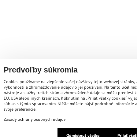
Predvoľby súkromia
Cookies používame na zlepšenie vašej návštevy tejto webovej stránky, a
výkonnosti a zhromažďovanie údajov o jej používaní. Na tento účel m
nástroje a služby tretích strán a zhromaždené údaje sa môžu preniesť 
EÚ, USA alebo iných krajinách. Kliknutím na „Prijať všetky cookies“ vyja
súhlas s týmto spracovaním. Nižšie môžete nájsť podrobné informácie 
svoje preferencie.
Zásady ochrany osobných údajov
Odmietnuť všetko
Prijať vše