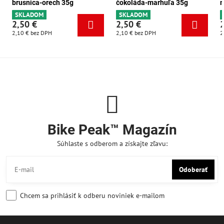
brusnica-orech 35g
čokoláda-marhuľa 35g
m
SKLADOM
SKLADOM
2,50 €
2,50 €
2,10 €
bez DPH
2,10 €
bez DPH
2
Bike Peak™ Magazín
Súhlaste s odberom a získajte zľavu:
Odoberať
Chcem sa prihlásiť k odberu noviniek e-mailom