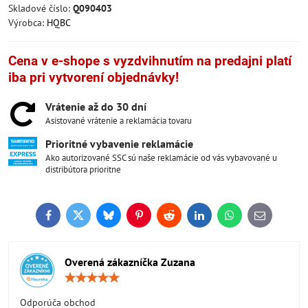
Skladové číslo:
Q090403
Výrobca:
HQBC
Cena v e-shope s vyzdvihnutím na predajni platí
iba pri vytvorení objednávky!
Vrátenie až do 30 dní
Asistované vrátenie a reklamácia tovaru
Prioritné vybavenie reklamácie
Ako autorizované SSC sú naše reklamácie od vás vybavované u
distribútora prioritne
Facebook
Twitter
Bluesky
Pinterest
Reddit
LinkedIn
WhatsApp
E-
mail
Overená zákazníčka Zuzana
Hodnotenie:
5
/
Odporúča obchod
5