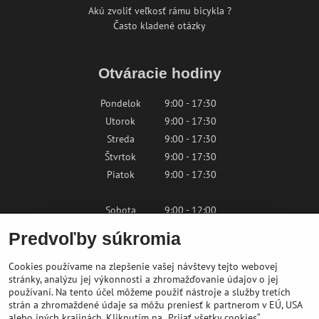
Akú zvoliť veľkosť rámu bicykla ?
Často kladené otázky
Otváracie hodiny
Pondelok
9:00 - 17:30
Utorok
9:00 - 17:30
Streda
9:00 - 17:30
Štvrtok
9:00 - 17:30
Piatok
9:00 - 17:30
Sobota
9:00 - 12:00
Nedeľa
Zatvorené
Predvoľby súkromia
Cookies používame na zlepšenie vašej návštevy tejto webovej
Kontaktujte nás
stránky, analýzu jej výkonnosti a zhromažďovanie údajov o jej
používaní. Na tento účel môžeme použiť nástroje a služby tretích
strán a zhromaždené údaje sa môžu preniesť k partnerom v EÚ, USA
shop@bikepeak.sk
alebo iných krajinách. Kliknutím na „Prijať všetky cookies“