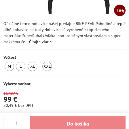
16%
Oficiálne termo nohavice našej predajne BIKE PEAK.Pohodlné a teplé
dlhé nohavice na traky.Nohavice sú vyrobené z top zimného
materiálu: SuperRubaix.Vďaka jeho izolačným vlastnostiam a super
mäkkému če...
Čítajte viac
Veľkosť
M
L
XL
XXL
EXTERNÝ
SKLADOM
SKLADOM
SKLADOM
SKLAD
Vyberte variant
117,87 €
99 €
80,49 €
bez DPH
Do košíka