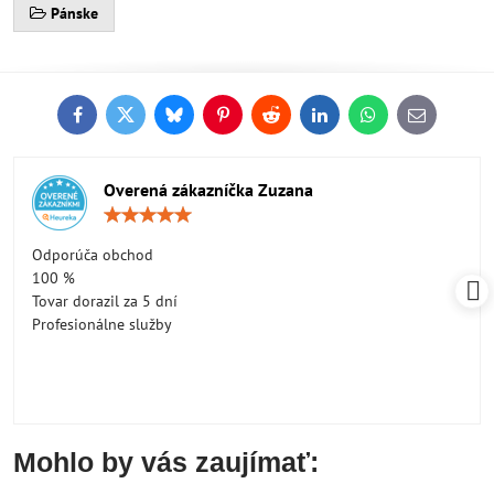
Pánske
Facebook
Twitter
Bluesky
Pinterest
Reddit
LinkedIn
WhatsApp
E-
mail
Overená zákazníčka Zuzana
Hodnotenie:
5
/
Odporúča obchod
5
100 %
Tovar dorazil za 5 dní
Profesionálne služby
Mohlo by vás zaujímať: