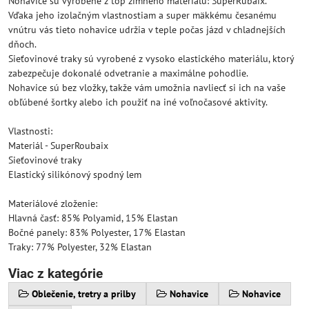
Nohavice sú vyrobené z top zimného materiálu: SuperRubaix.
Vďaka jeho izolačným vlastnostiam a super mäkkému česanému
vnútru vás tieto nohavice udržia v teple počas jázd v chladnejších
dňoch.
Sieťovinové traky sú vyrobené z vysoko elastického materiálu, ktorý
zabezpečuje dokonalé odvetranie a maximálne pohodlie.
Nohavice sú bez vložky, takže vám umožnia navliecť si ich na vaše
obľúbené šortky alebo ich použiť na iné voľnočasové aktivity.
Vlastnosti:
Materiál - SuperRoubaix
Sieťovinové traky
Elastický silikónový spodný lem
Materiálové zloženie:
Hlavná časť: 85% Polyamid, 15% Elastan
Bočné panely: 83% Polyester, 17% Elastan
Traky: 77% Polyester, 32% Elastan
Viac z kategórie
Oblečenie, tretry a prilby
Nohavice
Nohavice