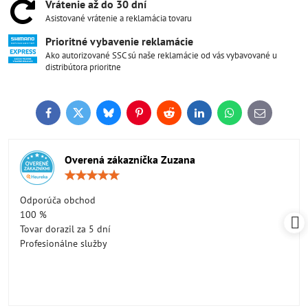
Vrátenie až do 30 dní
Asistované vrátenie a reklamácia tovaru
Prioritné vybavenie reklamácie
Ako autorizované SSC sú naše reklamácie od vás vybavované u
distribútora prioritne
Facebook
Twitter
Bluesky
Pinterest
Reddit
LinkedIn
WhatsApp
E-
mail
Overená zákazníčka Zuzana
Hodnotenie:
5
/
Odporúča obchod
5
100 %
Tovar dorazil za 5 dní
Profesionálne služby