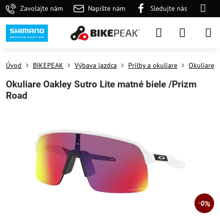
Zavolajte nám
Napíšte nám
Sledujte nás
Úvod
BIKEPEAK
Výbava jazdca
Prilby a okuliare
Okuliare
Okuliare Oakley Sutro Lite matné biele /Prizm
Road
0%