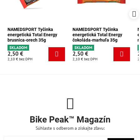
NAMEDSPORT Tyčinka
NAMEDSPORT Tyčinka
energetická Total Energy
energetická Total Energy
e
brusnica-orech 35g
čokoláda-marhuľa 35g
m
SKLADOM
SKLADOM
2,50 €
2,50 €
2,10 €
bez DPH
2,10 €
bez DPH
2
Bike Peak™ Magazín
Súhlaste s odberom a získajte zľavu: