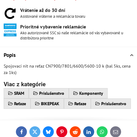
Vrátenie až do 30 dní
Asistované vrátenie a reklamácia tovaru
Prioritné vybavenie reklamácie
Ako autorizované SSC sú naše reklamácie od vás vybavované u
distribútora prioritne
Popis
Spojovací nit na reťaz CN7900/7801/6600/5600-10 k (bal 5ks, cena
za 1ks)
Viac z kategórie
SRAM
Príslušenstvo
Komponenty
Reťaze
BIKEPEAK
Reťaze
Príslušenstvo
Facebook
Twitter
Bluesky
Pinterest
Reddit
LinkedIn
WhatsApp
E-