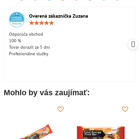
mail
Overená zákazníčka Zuzana
Hodnotenie:
5
/
Odporúča obchod
5
100 %
Tovar dorazil za 5 dní
Profesionálne služby
Mohlo by vás zaujímať: