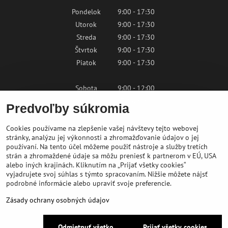
Pondelok
9:00 - 17:30
Utorok
9:00 - 17:30
Streda
9:00 - 17:30
Štvrtok
9:00 - 17:30
Piatok
9:00 - 17:30
Sobota
9:00 - 12:00
Nedeľa
Zatvorené
Predvoľby súkromia
Cookies používame na zlepšenie vašej návštevy tejto webovej
Kontaktujte nás
stránky, analýzu jej výkonnosti a zhromažďovanie údajov o jej
používaní. Na tento účel môžeme použiť nástroje a služby tretích
strán a zhromaždené údaje sa môžu preniesť k partnerom v EÚ, USA
shop@bikepeak.sk
alebo iných krajinách. Kliknutím na „Prijať všetky cookies“
+421 46 549 23 32
vyjadrujete svoj súhlas s týmto spracovaním. Nižšie môžete nájsť
podrobné informácie alebo upraviť svoje preferencie.
Navigovať do predajne
Zásady ochrany osobných údajov
©
2026
BIKE PEAK
Odmietnuť všetko
Prijať všetky cookies