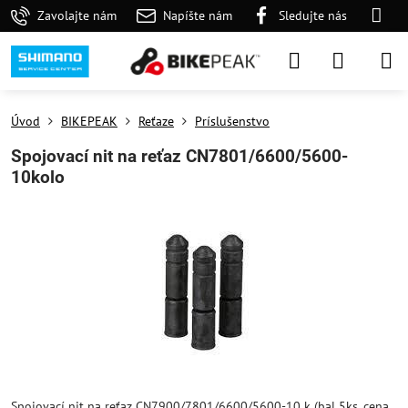
Zavolajte nám
Napíšte nám
Sledujte nás
Úvod
BIKEPEAK
Reťaze
Príslušenstvo
Spojovací nit na reťaz CN7801/6600/5600-
10kolo
Spojovací nit na reťaz CN7900/7801/6600/5600-10 k (bal 5ks, cena