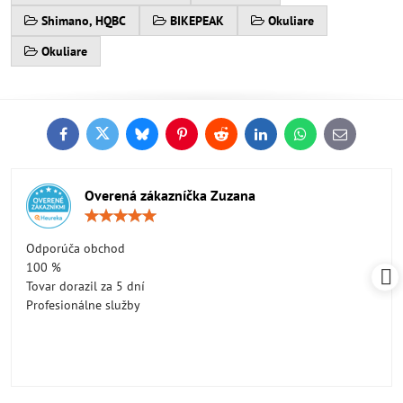
Shimano, HQBC
BIKEPEAK
Okuliare
Okuliare
Facebook
Twitter
Bluesky
Pinterest
Reddit
LinkedIn
WhatsApp
E-
mail
Overená zákazníčka Zuzana
Hodnotenie:
5
/
Odporúča obchod
5
100 %
Tovar dorazil za 5 dní
Profesionálne služby