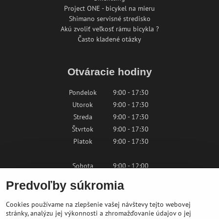
Project ONE - bicykel na mieru
Shimano servisné stredisko
Akú zvoliť veľkosť rámu bicykla ?
Často kladené otázky
Otváracie hodiny
Pondelok
9:00 - 17:30
Utorok
9:00 - 17:30
Streda
9:00 - 17:30
Štvrtok
9:00 - 17:30
Piatok
9:00 - 17:30
Sobota
9:00 - 12:00
Nedeľa
Zatvorené
Predvoľby súkromia
Cookies používame na zlepšenie vašej návštevy tejto webovej
Kontaktujte nás
stránky, analýzu jej výkonnosti a zhromažďovanie údajov o jej