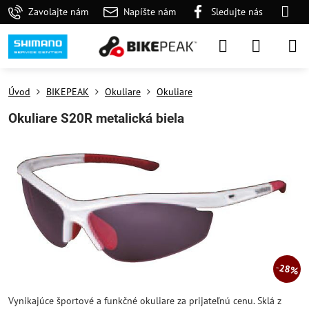
Zavolajte nám
Napíšte nám
Sledujte nás
Úvod
BIKEPEAK
Okuliare
Okuliare
Okuliare S20R metalická biela
28%
Vynikajúce športové a funkčné okuliare za prijateľnú cenu. Sklá z