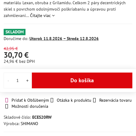
materiálu Lexan, obruba z Grilamidu. Celkom 2 páry decentrických
skiel s povrchom odolnýmvoči poškriabaniu a úpravou proti
zahmlievani...
Čítajte viac
SKLADOM
Doručíme do:
Utorok
11.8.2026 −
Streda
12.8.2026
42,95 €
30,70 €
24,96 €
bez DPH
Do košíka
Pridať k Obľúbeným
Otázka k produktu
Rezervácia tovaru
Možnosti doručenia
Skladové číslo:
ECES20RW
Výrobca:
SHIMANO