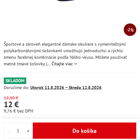
2%
Športové a zároveň elegantné dámske okuliare s vymeniteľnými
polykarbonátovými šošovkami umožňujú jednoduchú a rýchlu
zmenu farebnej kombinácie podľa Vášho vkusu. Môžete používať
matné tmavé šošovky (...
Čítajte viac
SKLADOM
Doručíme do:
Utorok
11.8.2026 −
Streda
12.8.2026
12,30 €
12 €
9,76 €
bez DPH
Do košíka