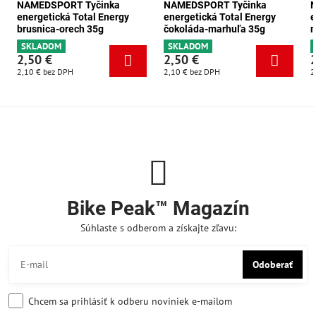
NAMEDSPORT Tyčinka
NAMEDSPORT Tyčinka
energetická Total Energy
energetická Total Energy
e
brusnica-orech 35g
čokoláda-marhuľa 35g
m
SKLADOM
SKLADOM
2,50 €
2,50 €
2,10 €
bez DPH
2,10 €
bez DPH
2
Bike Peak™ Magazín
Súhlaste s odberom a získajte zľavu:
Odoberať
Chcem sa prihlásiť k odberu noviniek e-mailom