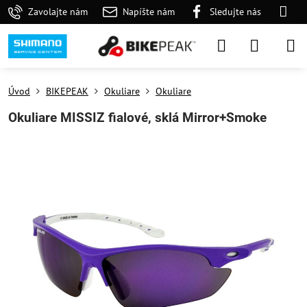
Zavolajte nám
Napíšte nám
Sledujte nás
Úvod
BIKEPEAK
Okuliare
Okuliare
Okuliare MISSIZ fialové, sklá Mirror+Smoke