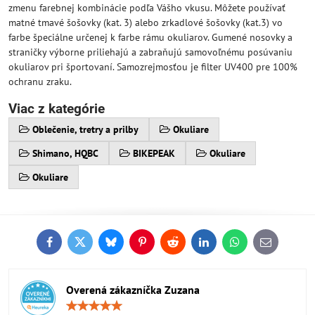
zmenu farebnej kombinácie podľa Vášho vkusu. Môžete používať
matné tmavé šošovky (kat. 3) alebo zrkadlové šošovky (kat.3) vo
farbe špeciálne určenej k farbe rámu okuliarov. Gumené nosovky a
straničky výborne priliehajú a zabraňujú samovoľnému posúvaniu
okuliarov pri športovaní. Samozrejmosťou je filter UV400 pre 100%
ochranu zraku.
Viac z kategórie
Oblečenie, tretry a prilby
Okuliare
Shimano, HQBC
BIKEPEAK
Okuliare
Okuliare
Facebook
Twitter
Bluesky
Pinterest
Reddit
LinkedIn
WhatsApp
E-
mail
Overená zákazníčka Zuzana
Hodnotenie:
5