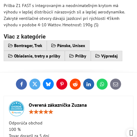
Prilba Z1 FAST s integrovaným a neodnímateľným krytom má
výhodu v lepšej distribúcií nárazových síl a lepšej aerodynamike.
Zakryté ventilačné otvory dávajú jazdcovi pri rýchlosti 45kmh
výhodu v podobe 4-10 Wattov. Hmotnosť: 190g (S)
Viac z kategórie
Bontrager, Trek
Pánske, Unisex
Oblečenie, tretry a prilby
Prilby
Výpredaj
Facebook
Twitter
Bluesky
Pinterest
Reddit
LinkedIn
WhatsApp
E-
mail
Overená zákazníčka Zuzana
Hodnotenie:
5
/
Odporúča obchod
5
100 %
Tovar dorazil za 5 dní