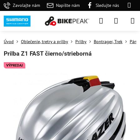
Zavolajte nám
Napíšte nám
Sledujte nás
Úvod
Oblečenie, tretry a prilby
Prilby
Bontrager, Trek
Pánsk
Prilba Z1 FAST čierno/strieborná
VÝPREDAJ