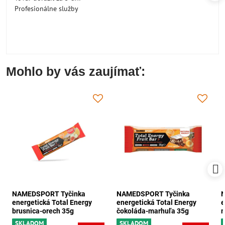
Profesionálne služby
Mohlo by vás zaujímať:
NAMEDSPORT Tyčinka
NAMEDSPORT Tyčinka
energetická Total Energy
energetická Total Energy
e
brusnica-orech 35g
čokoláda-marhuľa 35g
m
SKLADOM
SKLADOM