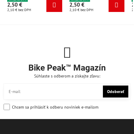
2,50 €
2,50 €
2,10 €
bez DPH
2,10 €
bez DPH
2
Bike Peak™ Magazín
Súhlaste s odberom a získajte zľavu:
Odoberať
Chcem sa prihlásiť k odberu noviniek e-mailom