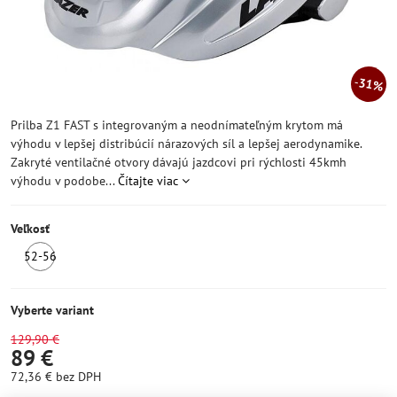
31%
Prilba Z1 FAST s integrovaným a neodnímateľným krytom má
výhodu v lepšej distribúcií nárazových síl a lepšej aerodynamike.
Zakryté ventilačné otvory dávajú jazdcovi pri rýchlosti 45kmh
výhodu v podobe...
Čítajte viac
Veľkosť
52-56
SKLADOM
Vyberte variant
129,90 €
89 €
72,36 €
bez DPH