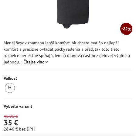
22%
Menej ševov znamená lepší komfort. Ak chcete mať čo najlepší
komfort a precízne ovládať páčky radenia a bŕzd, tak toto tieto
rukavice perfektne spĺňajú. Jemná dlaňová časť bez gélovej výplne a
jednodu...
Čítajte viac
Veľkosť
M
SKLADOM
Vyberte variant
45,01 €
35 €
28,46 €
bez DPH