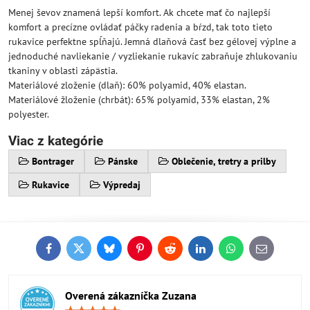
Menej ševov znamená lepší komfort. Ak chcete mať čo najlepší
komfort a precízne ovládať páčky radenia a bŕzd, tak toto tieto
rukavice perfektne spĺňajú. Jemná dlaňová časť bez gélovej výplne a
jednoduché navliekanie / vyzliekanie rukavíc zabraňuje zhlukovaniu
tkaniny v oblasti zápästia.
Materiálové zloženie (dlaň): 60% polyamid, 40% elastan.
Materiálové žloženie (chrbát): 65% polyamid, 33% elastan, 2%
polyester.
Viac z kategórie
Bontrager
Pánske
Oblečenie, tretry a prilby
Rukavice
Výpredaj
Facebook
Twitter
Bluesky
Pinterest
Reddit
LinkedIn
WhatsApp
E-
mail
Overená zákazníčka Zuzana