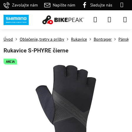
Zavolajte nám
Napíšte nám
Sledujte nás
Úvod
Oblečenie, tretry a prilby
Rukavice
Bontrager
Pánske
Rukavice S-PHYRE čierne
AKCIA