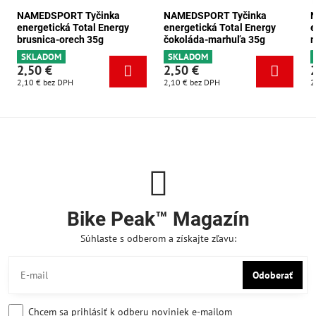
NAMEDSPORT Tyčinka
NAMEDSPORT Tyčinka
energetická Total Energy
energetická Total Energy
e
brusnica-orech 35g
čokoláda-marhuľa 35g
m
SKLADOM
SKLADOM
2,50 €
2,50 €
2,10 €
bez DPH
2,10 €
bez DPH
2
Bike Peak™ Magazín
Súhlaste s odberom a získajte zľavu:
Odoberať
Chcem sa prihlásiť k odberu noviniek e-mailom