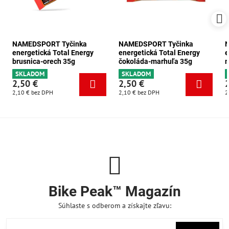
NAMEDSPORT Tyčinka
NAMEDSPORT Tyčinka
energetická Total Energy
energetická Total Energy
e
brusnica-orech 35g
čokoláda-marhuľa 35g
m
SKLADOM
SKLADOM
2,50 €
2,50 €
2,10 €
bez DPH
2,10 €
bez DPH
2
Bike Peak™ Magazín
Súhlaste s odberom a získajte zľavu: