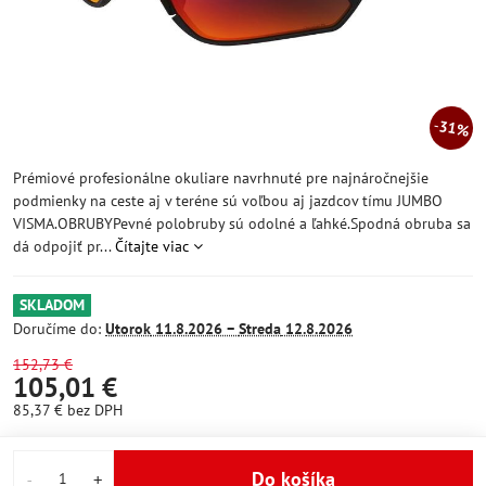
31%
Prémiové profesionálne okuliare navrhnuté pre najnáročnejšie
podmienky na ceste aj v teréne sú voľbou aj jazdcov tímu JUMBO
VISMA.OBRUBYPevné polobruby sú odolné a ľahké.Spodná obruba sa
dá odpojiť pr...
Čítajte viac
SKLADOM
Doručíme do:
Utorok
11.8.2026 −
Streda
12.8.2026
152,73 €
105,01 €
85,37 €
bez DPH
Do košíka