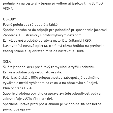
podmienky na ceste aj v teréne sú voľbou aj jazdcov tímu JUMBO
VISMA.
OBRUBY
Pevné polobruby sú odolné a ľahké.
Spodná obruba sa dá odpojiť pre pohodlné prispôsobenie jazdcovi.
Zaoblené TPE straničky s protišmykovým dezénom.
Ľahké, pevné a odolné obruby z materiálu Grilamid TR90.
Nastaviteľná nosová opierka, ktorá má rôznu hrúbku na prednej a
zadnej strane a jej obrátením sa dá nastaviť jej šírka.
SKLÁ
Sklá z jedného kusu pre široký zorný uhol a vyššiu ochranu.
Ľahké a odolné polykarbonátové sklá.
Polarizačné sklá s 80% priepustnosťou zabezpečujú optimálne
vyváženie medzi výhľadom na cestu a na obrazovku s údajmi.
Plná ochrana UV 400.
Superhydrofóbna povrchová úprava zvyšuje odpudivosť vody a
zabezpečuje vyššiu čistotu skiel.
Špeciálna úprava proti poškriabaniu je 3x odolnejšia než bežné
povrchové úpravy.