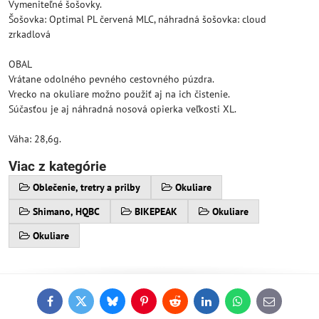
Vymeniteľné šošovky.
Šošovka: Optimal PL červená MLC, náhradná šošovka: cloud
zrkadlová
OBAL
Vrátane odolného pevného cestovného púzdra.
Vrecko na okuliare možno použiť aj na ich čistenie.
Súčasťou je aj náhradná nosová opierka veľkosti XL.
Váha: 28,6g.
Viac z kategórie
Oblečenie, tretry a prilby
Okuliare
Shimano, HQBC
BIKEPEAK
Okuliare
Okuliare
Facebook
Twitter
Bluesky
Pinterest
Reddit
LinkedIn
WhatsApp
E-
mail