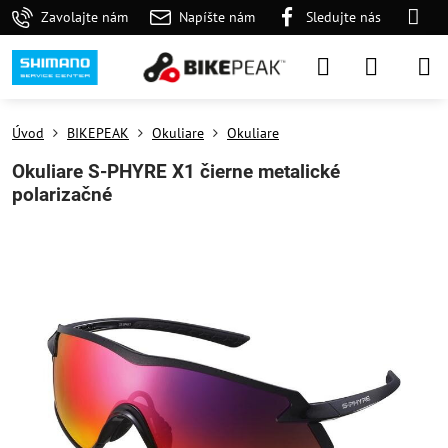
Zavolajte nám
Napíšte nám
Sledujte nás
Úvod
BIKEPEAK
Okuliare
Okuliare
Okuliare S-PHYRE X1 čierne metalické
polarizačné