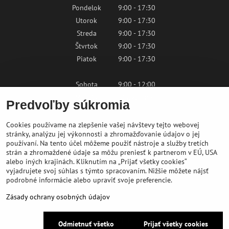
Pondelok
9:00 - 17:30
Utorok
9:00 - 17:30
Streda
9:00 - 17:30
Štvrtok
9:00 - 17:30
Piatok
9:00 - 17:30
Sobota
9:00 - 12:00
Nedeľa
Zatvorené
Predvoľby súkromia
Cookies používame na zlepšenie vašej návštevy tejto webovej
Kontaktujte nás
stránky, analýzu jej výkonnosti a zhromažďovanie údajov o jej
používaní. Na tento účel môžeme použiť nástroje a služby tretích
strán a zhromaždené údaje sa môžu preniesť k partnerom v EÚ, USA
shop@bikepeak.sk
alebo iných krajinách. Kliknutím na „Prijať všetky cookies“
+421 46 549 23 32
vyjadrujete svoj súhlas s týmto spracovaním. Nižšie môžete nájsť
podrobné informácie alebo upraviť svoje preferencie.
Navigovať do predajne
Zásady ochrany osobných údajov
©
2026
BIKE PEAK
Odmietnuť všetko
Prijať všetky cookies