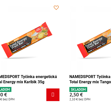
 Tyčinka energetická
NAMEDSPORT Tyčinka energeti
y čokoláda-marhuľa 35g
Total Energy mix Karibik 35g
SKLADOM
2,50 €
2,10 €
bez DPH