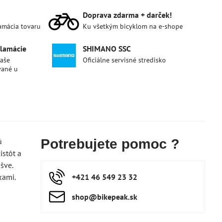
Doprava zdarma + darček!
lamácia tovaru
Ku všetkým bicyklom na e-shope
klamácie
SHIMANO SSC
naše
Oficiálne servisné stredisko
vané u
ú
Potrebujete pomoc ?
istôt a
šve.
kami.
+421 46 549 23 32
shop​@bikepeak​.sk