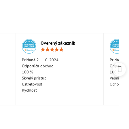
Overený zákazník
otenie:
Hodnotenie:
5
/
Pridané 21. 10. 2024
Pridané 11
5
Odporúča obchod
Odporúča 
100 %
100 %
Skvelý prístup
Veľmi pekn
Ústretovosť
Ochotná a
Rýchlosť