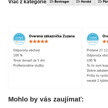
Viac z kategórie
Bontrager
Horské
Pá
Overená zákazníčka Zuzana
Ove
Hodnotenie:
5
/
Odporúča obchod
Pridané 27. 12
5
100 %
Odporúča ob
Tovar dorazil za 5 dní
100 %
Profesionálne služby
To čo som kup
Dobre zabale
Prišlo to rých
necelé 2 týžd
Mohlo by vás zaujímať: