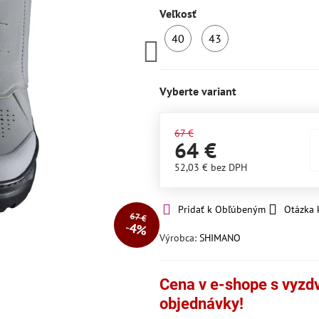
Veľkosť
40
43
SKLADOM
SKLADOM
Vyberte variant
67 €
64 €
52,03 €
bez DPH
Pridať k Obľúbeným
Otázka 
67 €
4%
Výrobca:
SHIMANO
Cena v e-shope s vyzdvi
objednávky!