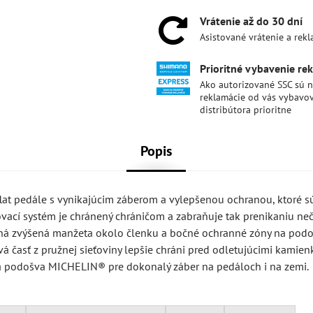
Vrátenie až do 30 dní
Asistované vrátenie a rek
Prioritné vybavenie re
Ako autorizované SSC sú 
reklamácie od vás vybavo
distribútora prioritne
Popis
 flat pedále s vynikajúcim záberom a vylepšenou ochranou, ktoré s
vací systém je chránený chráničom a zabraňuje tak prenikaniu neč
aná zvýšená manžeta okolo členku a bočné ochranné zóny na podo
á časť z pružnej sieťoviny lepšie chráni pred odletujúcimi kamien
á podošva MICHELIN® pre dokonalý záber na pedáloch i na zemi.