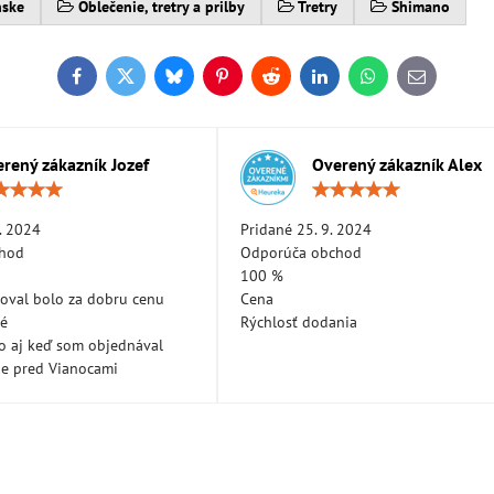
nske
Oblečenie, tretry a prilby
Tretry
Shimano
Facebook
Twitter
Bluesky
Pinterest
Reddit
LinkedIn
WhatsApp
E-
mail
rený zákazník Jozef
Overený zákazník Alex
Hodnotenie:
Hodn
5
5
/
/
. 2024
Pridané 25. 9. 2024
5
5
chod
Odporúča obchod
100 %
oval bolo za dobru cenu
Cena
né
Rýchlosť dodania
lo aj keď som objednával
ne pred Vianocami