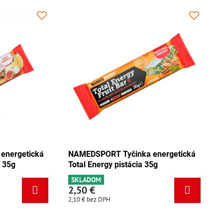
cká
NAMEDSPORT Tyčinka energetická
NAMEDSP
Total Energy mix Tango 35g
Total Ene
SKLADOM
SKLADOM
2,50 €
2,50 €
2,10 €
bez DPH
2,10 €
bez 