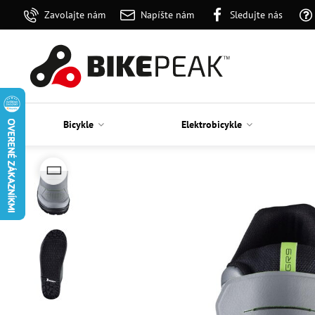
Zavolajte nám
Napíšte nám
Sledujte nás
Bicykle
Elektrobicykle