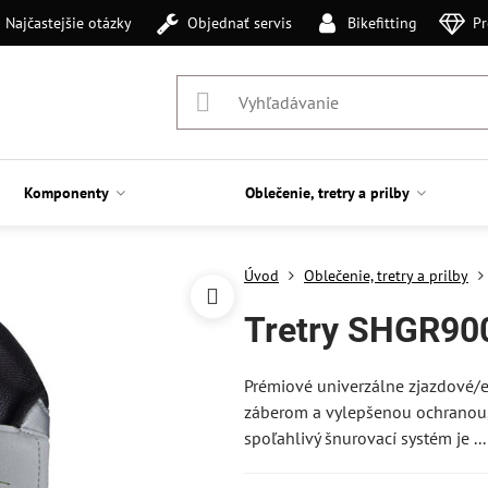
Najčastejšie otázky
Objednať servis
Bikefitting
Pr
Komponenty
Oblečenie, tretry a prilby
Úvod
Oblečenie, tretry a prilby
Tretry SHGR900
Prémiové univerzálne zjazdové/end
záberom a vylepšenou ochranou, 
spoľahlivý šnurovací systém je ..