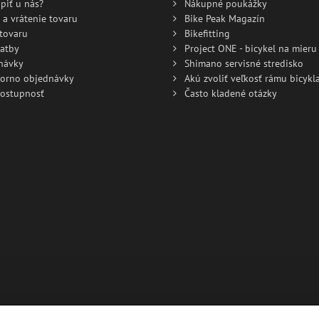
piť u nás?
Nákupné poukážky
 a vrátenie tovaru
Bike Peak Magazín
tovaru
Bikefitting
atby
Project ONE - bicykel na mieru
návky
Shimano servisné stredisko
torno objednávky
Akú zvoliť veľkosť rámu bicykla
dostupnosť
Často kladené otázky