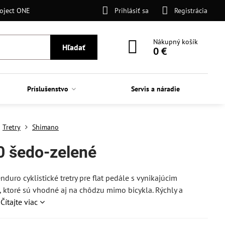
oject ONE
Prihlásiť sa
Registrácia
Nákupný košík
Hľadať
0 €
Príslušenstvo
Servis a náradie
Tretry
Shimano
 šedo-zelené
uro cyklistické tretry pre flat pedále s vynikajúcim
ktoré sú vhodné aj na chôdzu mimo bicykla. Rýchly a
.
Čítajte viac