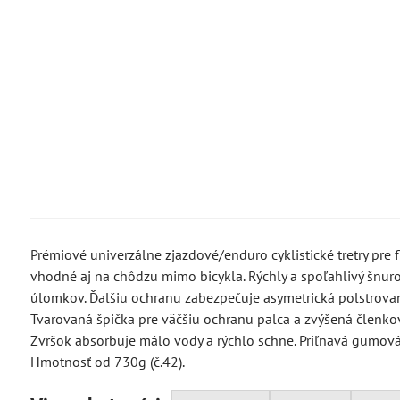
Prémiové univerzálne zjazdové/enduro cyklistické tretry pre
vhodné aj na chôdzu mimo bicykla. Rýchly a spoľahlivý šnuro
úlomkov. Ďalšiu ochranu zabezpečuje asymetrická polstrov
Tvarovaná špička pre väčšiu ochranu palca a zvýšená členkov
Zvršok absorbuje málo vody a rýchlo schne. Priľnavá gumov
Hmotnosť od 730g (č.42).