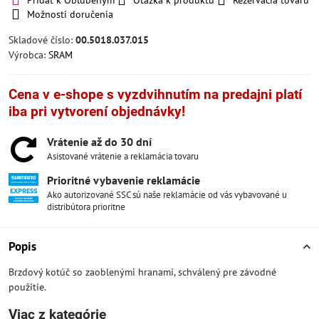
Pridať k Obľúbeným
Otázka k produktu
Rezervácia tovaru
Možnosti doručenia
Skladové číslo:
00.5018.037.015
Výrobca:
SRAM
Cena v e-shope s vyzdvihnutím na predajni platí
iba pri vytvorení objednávky!
Vrátenie až do 30 dní
Asistované vrátenie a reklamácia tovaru
Prioritné vybavenie reklamácie
Ako autorizované SSC sú naše reklamácie od vás vybavované u
distribútora prioritne
Popis
Brzdový kotúč so zaoblenými hranami, schválený pre závodné
použitie.
Viac z kategórie