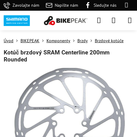
Zavolajte nám
Napíšte nám
Sledujte nás
Úvod
BIKEPEAK
Komponenty
Brzdy
Brzdové kotúče
Kotúč brzdový SRAM Centerline 200mm
Rounded