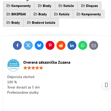
Komponenty
Brzdy
Kotúče
Disques
BIKEPEAK
Brzdy
Kotúče
Komponenty
Brzdy
Brzdové kotúče
Facebook
Twitter
Bluesky
Pinterest
Reddit
LinkedIn
WhatsApp
E-
mail
Overená zákazníčka Zuzana
Hodnotenie:
5
/
Odporúča obchod
5
100 %
Tovar dorazil za 5 dní
Profesionálne služby