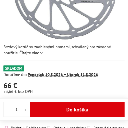
Brzdový kotúč so zaoblenými hranami, schválený pre závodné
použitie.
Čítajte viac
SKLADOM
Doručíme do:
Pondelok
10.8.2026 −
Utorok
11.8.2026
66 €
53,66 €
bez DPH
Do košíka