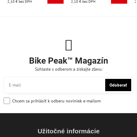
2,10 €
bez DPH
2,10 €
bez DPH
2
Bike Peak™ Magazín
Súhlaste s odberom a získajte zľavu:
Odoberať
Chcem sa prihlásiť k odberu noviniek e-mailom
Užitočné informácie