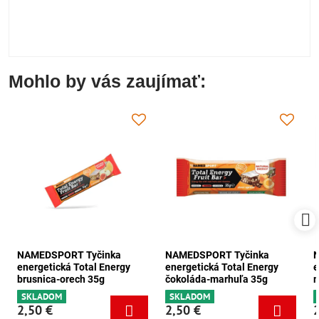
Mohlo by vás zaujímať:
NAMEDSPORT Tyčinka
NAMEDSPORT Tyčinka
energetická Total Energy
energetická Total Energy
e
brusnica-orech 35g
čokoláda-marhuľa 35g
m
SKLADOM
SKLADOM
2,50 €
2,50 €