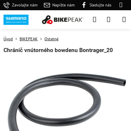
Zavolajte nám
Napíšte nám
Sledujte nás
Úvod
BIKEPEAK
Ostatné
Chránič vnútorného bowdenu Bontrager_20