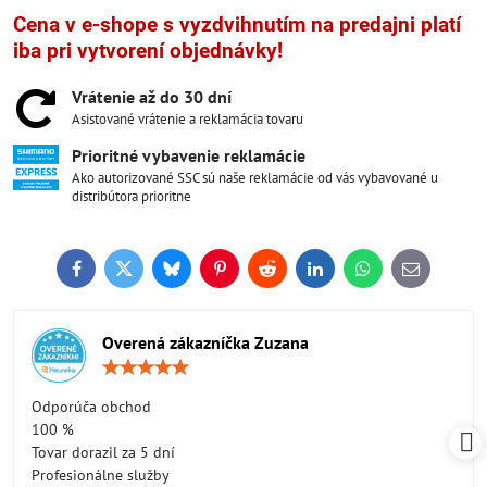
Cena v e-shope s vyzdvihnutím na predajni platí
iba pri vytvorení objednávky!
Vrátenie až do 30 dní
Asistované vrátenie a reklamácia tovaru
Prioritné vybavenie reklamácie
Ako autorizované SSC sú naše reklamácie od vás vybavované u
distribútora prioritne
Facebook
Twitter
Bluesky
Pinterest
Reddit
LinkedIn
WhatsApp
E-
mail
Overená zákazníčka Zuzana
Hodnotenie:
5
/
Odporúča obchod
5
100 %
Tovar dorazil za 5 dní
Profesionálne služby