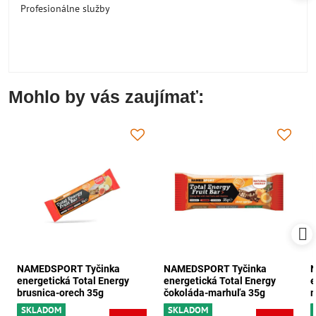
Profesionálne služby
Mohlo by vás zaujímať:
NAMEDSPORT Tyčinka
NAMEDSPORT Tyčinka
energetická Total Energy
energetická Total Energy
e
brusnica-orech 35g
čokoláda-marhuľa 35g
m
SKLADOM
SKLADOM