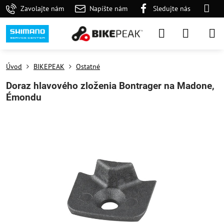
Zavolajte nám
Napíšte nám
Sledujte nás
Úvod
BIKEPEAK
Ostatné
Doraz hlavového zloženia Bontrager na Madone,
Émondu