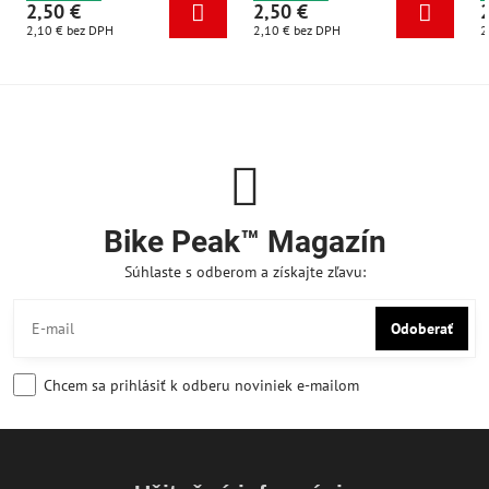
2,50 €
2,50 €
2,10 €
bez DPH
2,10 €
bez DPH
2
Bike Peak™ Magazín
Súhlaste s odberom a získajte zľavu:
Odoberať
Chcem sa prihlásiť k odberu noviniek e-mailom