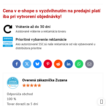
Cena v e-shope s vyzdvihnutím na predajni platí
iba pri vytvorení objednávky!
Vrátenie až do 30 dní
Asistované vrátenie a reklamácia tovaru
Prioritné vybavenie reklamácie
Ako autorizované SSC sú naše reklamácie od vás vybavované u
distribútora prioritne
Facebook
Twitter
Bluesky
Pinterest
Reddit
LinkedIn
WhatsApp
E-
mail
Overená zákazníčka Zuzana
Hodnotenie:
5
/
Odporúča obchod
5
100 %
Tovar dorazil za 5 dní