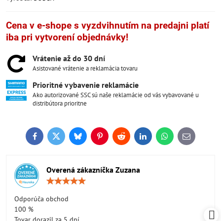
Cena v e-shope s vyzdvihnutím na predajni platí
iba pri vytvorení objednávky!
Vrátenie až do 30 dní
Asistované vrátenie a reklamácia tovaru
Prioritné vybavenie reklamácie
Ako autorizované SSC sú naše reklamácie od vás vybavované u
distribútora prioritne
Facebook
Twitter
Bluesky
Pinterest
Reddit
LinkedIn
WhatsApp
E-
mail
Overená zákazníčka Zuzana
Hodnotenie:
5
/
Odporúča obchod
5
100 %
Tovar dorazil za 5 dní