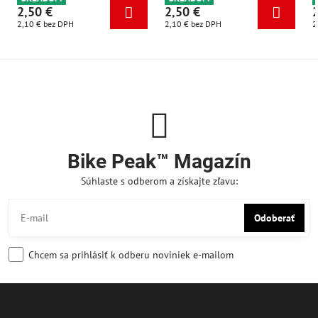
2,50 €
2,50 €
2,10 €
bez DPH
2,10 €
bez DPH
2
Bike Peak™ Magazín
Súhlaste s odberom a získajte zľavu:
Odoberať
Chcem sa prihlásiť k odberu noviniek e-mailom