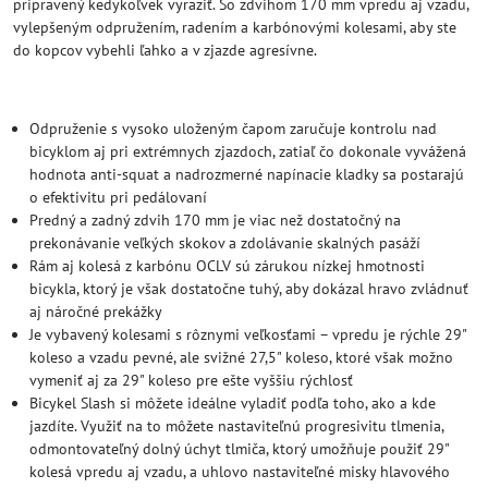
pripravený kedykoľvek vyraziť. So zdvihom 170 mm vpredu aj vzadu,
vylepšeným odpružením, radením a karbónovými kolesami, aby ste
do kopcov vybehli ľahko a v zjazde agresívne.
Odpruženie s vysoko uloženým čapom zaručuje kontrolu nad
bicyklom aj pri extrémnych zjazdoch, zatiaľ čo dokonale vyvážená
hodnota anti-squat a nadrozmerné napínacie kladky sa postarajú
o efektivitu pri pedálovaní
Predný a zadný zdvih 170 mm je viac než dostatočný na
prekonávanie veľkých skokov a zdolávanie skalných pasáží
Rám aj kolesá z karbónu OCLV sú zárukou nízkej hmotnosti
bicykla, ktorý je však dostatočne tuhý, aby dokázal hravo zvládnuť
aj náročné prekážky
Je vybavený kolesami s rôznymi veľkosťami – vpredu je rýchle 29"
koleso a vzadu pevné, ale svižné 27,5" koleso, ktoré však možno
vymeniť aj za 29" koleso pre ešte vyššiu rýchlosť
Bicykel Slash si môžete ideálne vyladiť podľa toho, ako a kde
jazdíte. Využiť na to môžete nastaviteľnú progresivitu tlmenia,
odmontovateľný dolný úchyt tlmiča, ktorý umožňuje použiť 29"
kolesá vpredu aj vzadu, a uhlovo nastaviteľné misky hlavového