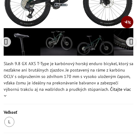
4%
Slash 9.8 GX AXS T-Type je karbónový horský enduro bicykel, ktorý sa
nezľakne ani brutálnych zjazdov. Je postavený na ráme z karbónu
OCLV s odpružením so zdvihom 170 mm s vysoko uloženým čapom,
vďaka čomu je ideálny na prekonávanie balvanov a zabezpečí
výbornú trakciu aj na wallridoch a prudkých stúpaniach.
Čítajte viac
Veľkosť
L
SKLADOM