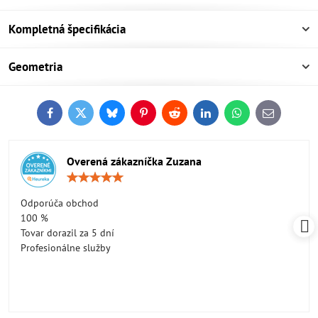
Kompletná špecifikácia
Geometria
Facebook
Twitter
Bluesky
Pinterest
Reddit
LinkedIn
WhatsApp
E-
mail
Overená zákazníčka Zuzana
Hodnotenie:
5
/
Odporúča obchod
5
100 %
Tovar dorazil za 5 dní
Profesionálne služby