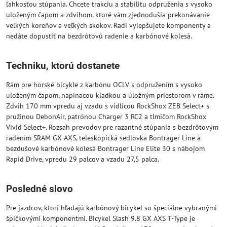
ľahkosťou stúpania. Chcete trakciu a stabilitu odpruženia s vysoko
uloženým čapom a zdvihom, ktoré vám zjednodušia prekonávanie
veľkých koreňov a veľkých skokov. Radi vylepšujete komponenty a
nedáte dopustiť na bezdrôtovú radenie a karbónové kolesá.
Techniku, ktorú dostanete
Rám pre horské bicykle z karbónu OCLV s odpružením s vysoko
uloženým čapom, napínacou kladkou a úložným priestorom v ráme.
Zdvih 170 mm vpredu aj vzadu s vidlicou RockShox ZEB Select+ s
pružinou DebonAir, patrónou Charger 3 RC2 a tlmičom RockShox
Vivid Select+. Rozsah prevodov pre razantné stúpania s bezdrôtovým
radením SRAM GX AXS, teleskopická sedlovka Bontrager Line a
bezdušové karbónové kolesá Bontrager Line Elite 30 s nábojom
Rapid Drive, vpredu 29 palcov a vzadu 27,5 palca.
Posledné slovo
Pre jazdcov, ktorí hľadajú karbónový bicykel so špeciálne vybranými
špičkovými komponentmi. Bicykel Slash 9.8 GX AXS T-Type je