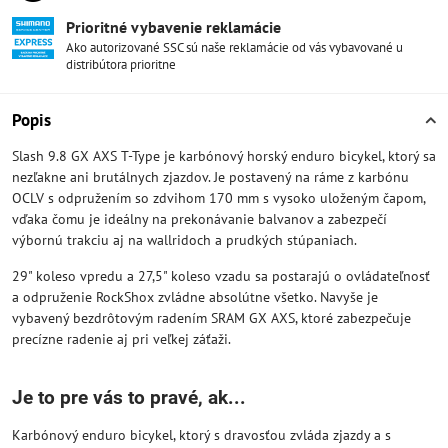
Prioritné vybavenie reklamácie
Ako autorizované SSC sú naše reklamácie od vás vybavované u
distribútora prioritne
Popis
Slash 9.8 GX AXS T-Type je karbónový horský enduro bicykel, ktorý sa
nezľakne ani brutálnych zjazdov. Je postavený na ráme z karbónu
OCLV s odpružením so zdvihom 170 mm s vysoko uloženým čapom,
vďaka čomu je ideálny na prekonávanie balvanov a zabezpečí
výbornú trakciu aj na wallridoch a prudkých stúpaniach.
29" koleso vpredu a 27,5" koleso vzadu sa postarajú o ovládateľnosť
a odpruženie RockShox zvládne absolútne všetko. Navyše je
vybavený bezdrôtovým radením SRAM GX AXS, ktoré zabezpečuje
precízne radenie aj pri veľkej záťaži.
Je to pre vás to pravé, ak...
Karbónový enduro bicykel, ktorý s dravosťou zvláda zjazdy a s