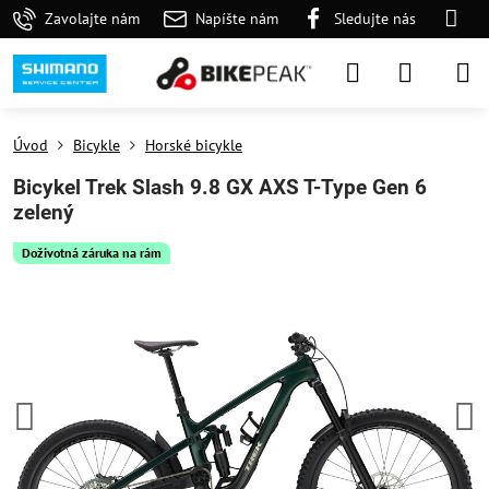
Zavolajte nám
Napíšte nám
Sledujte nás
Úvod
Bicykle
Horské bicykle
Bicykel Trek Slash 9.8 GX AXS T-Type Gen 6
zelený
Doživotná záruka na rám