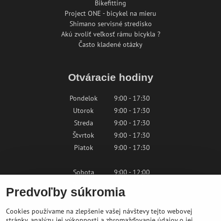
Bikefitting
Project ONE - bicykel na mieru
Shimano servisné stredisko
Akú zvoliť veľkosť rámu bicykla ?
Často kladené otázky
Otváracie hodiny
Pondelok
9:00 - 17:30
Utorok
9:00 - 17:30
Streda
9:00 - 17:30
Štvrtok
9:00 - 17:30
Piatok
9:00 - 17:30
Sobota
9:00 - 12:00
Nedeľa
Zatvorené
Predvoľby súkromia
Cookies používame na zlepšenie vašej návštevy tejto webovej
Kontaktujte nás
stránky, analýzu jej výkonnosti a zhromažďovanie údajov o jej