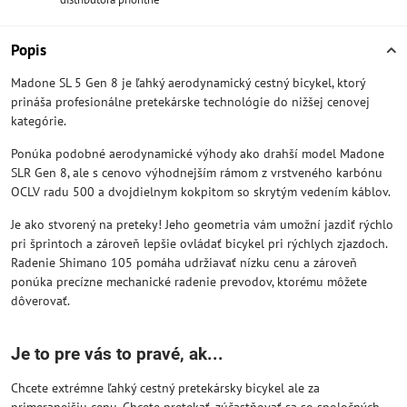
Popis
Madone SL 5 Gen 8 je ľahký aerodynamický cestný bicykel, ktorý
prináša profesionálne pretekárske technológie do nižšej cenovej
kategórie.
Ponúka podobné aerodynamické výhody ako drahší model Madone
SLR Gen 8, ale s cenovo výhodnejším rámom z vrstveného karbónu
OCLV radu 500 a dvojdielnym kokpitom so skrytým vedením káblov.
Je ako stvorený na preteky! Jeho geometria vám umožní jazdiť rýchlo
pri šprintoch a zároveň lepšie ovládať bicykel pri rýchlych zjazdoch.
Radenie Shimano 105 pomáha udržiavať nízku cenu a zároveň
ponúka precízne mechanické radenie prevodov, ktorému môžete
dôverovať.
Je to pre vás to pravé, ak...
Chcete extrémne ľahký cestný pretekársky bicykel ale za