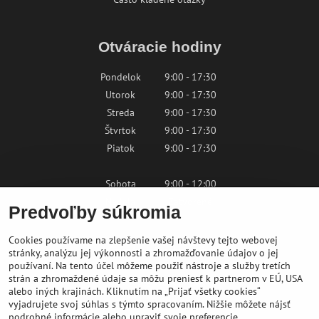
Otváracie hodiny
Pondelok
9:00 - 17:30
Utorok
9:00 - 17:30
Streda
9:00 - 17:30
Štvrtok
9:00 - 17:30
Piatok
9:00 - 17:30
Sobota
9:00 - 12:00
Nedeľa
Zatvorené
Predvoľby súkromia
Cookies používame na zlepšenie vašej návštevy tejto webovej
Kontaktujte nás
stránky, analýzu jej výkonnosti a zhromažďovanie údajov o jej
používaní. Na tento účel môžeme použiť nástroje a služby tretích
strán a zhromaždené údaje sa môžu preniesť k partnerom v EÚ, USA
shop@bikepeak.sk
alebo iných krajinách. Kliknutím na „Prijať všetky cookies“
+421 46 549 23 32
vyjadrujete svoj súhlas s týmto spracovaním. Nižšie môžete nájsť
podrobné informácie alebo upraviť svoje preferencie.
Navigovať do predajne