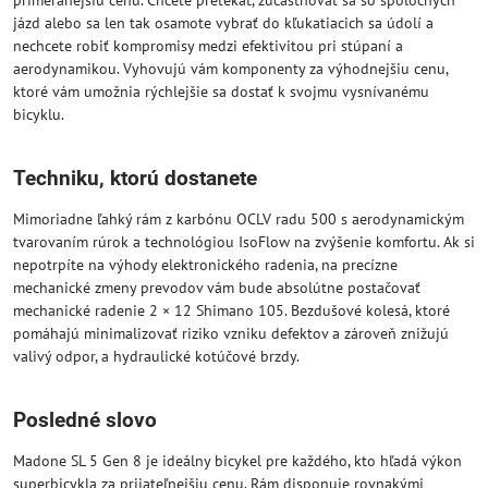
primeranejšiu cenu. Chcete pretekať, zúčastňovať sa so spoločných
jázd alebo sa len tak osamote vybrať do kľukatiacich sa údolí a
nechcete robiť kompromisy medzi efektivitou pri stúpaní a
aerodynamikou. Vyhovujú vám komponenty za výhodnejšiu cenu,
ktoré vám umožnia rýchlejšie sa dostať k svojmu vysnívanému
bicyklu.
Techniku, ktorú dostanete
Mimoriadne ľahký rám z karbónu OCLV radu 500 s aerodynamickým
tvarovaním rúrok a technológiou IsoFlow na zvýšenie komfortu. Ak si
nepotrpíte na výhody elektronického radenia, na precízne
mechanické zmeny prevodov vám bude absolútne postačovať
mechanické radenie 2 × 12 Shimano 105. Bezdušové kolesá, ktoré
pomáhajú minimalizovať riziko vzniku defektov a zároveň znižujú
valivý odpor, a hydraulické kotúčové brzdy.
Posledné slovo
Madone SL 5 Gen 8 je ideálny bicykel pre každého, kto hľadá výkon
superbicykla za prijateľnejšiu cenu. Rám disponuje rovnakými