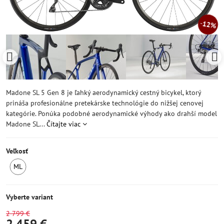
12%
Madone SL 5 Gen 8 je ľahký aerodynamický cestný bicykel, ktorý
prináša profesionálne pretekárske technológie do nižšej cenovej
kategórie. Ponúka podobné aerodynamické výhody ako drahší model
Madone SL...
Čítajte viac
Veľkosť
ML
SKLADOM
Vyberte variant
2 799 €