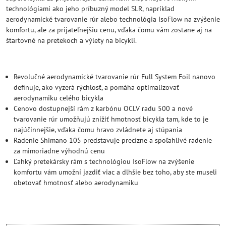
technológiami ako jeho príbuzný model SLR, napríklad
aerodynamické tvarovanie rúr alebo technológia IsoFlow na zvýšenie
komfortu, ale za prijateľnejšiu cenu, vďaka čomu vám zostane aj na
štartovné na pretekoch a výlety na bicykli.
Revolučné aerodynamické tvarovanie rúr Full System Foil nanovo
definuje, ako vyzerá rýchlosť, a pomáha optimalizovať
aerodynamiku celého bicykla
Cenovo dostupnejší rám z karbónu OCLV radu 500 a nové
tvarovanie rúr umožňujú znížiť hmotnosť bicykla tam, kde to je
najúčinnejšie, vďaka čomu hravo zvládnete aj stúpania
Radenie Shimano 105 predstavuje precízne a spoľahlivé radenie
za mimoriadne výhodnú cenu
Ľahký pretekársky rám s technológiou IsoFlow na zvýšenie
komfortu vám umožní jazdiť viac a dlhšie bez toho, aby ste museli
obetovať hmotnosť alebo aerodynamiku