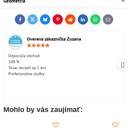
Geometria
Facebook
Twitter
Bluesky
Pinterest
Reddit
LinkedIn
WhatsApp
E-
mail
Overená zákazníčka Zuzana
Hodnotenie:
5
/
Odporúča obchod
5
100 %
Tovar dorazil za 5 dní
Profesionálne služby
Mohlo by vás zaujímať: