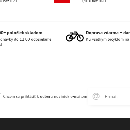
2,10 €
bez DPH
2,10 €
00+ položiek skladom
Doprava zdarma + dar
dnávky do 12:00 odosielame
Ku všetkým bicyklom na
ď
Chcem sa prihlásiť k odberu noviniek e-mailom