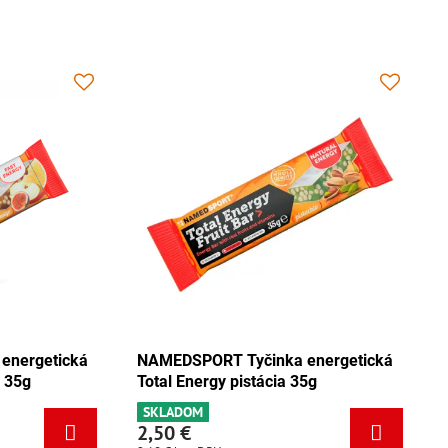
DSPORT Tyčinka energetická
NAMEDSPORT Tyčinka en
 Energy mix Tango 35g
Total Energy pistácia 35g
DOM
SKLADOM
 €
2,50 €