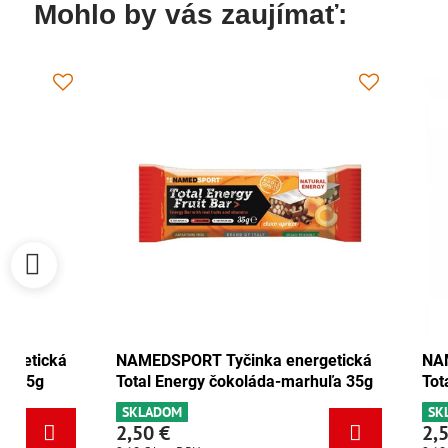
Mohlo by vás zaujímať:
ORT Tyčinka energetická
NAMEDSPORT Tyčinka ener
ergy brusnica-orech 35g
Total Energy čokoláda-marh
M
SKLADOM
2,50 €