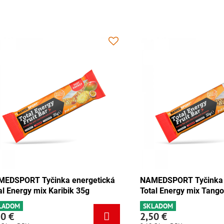
getická
NAMEDSPORT Tyčinka energetická
NAME
uľa 35g
Total Energy mix Karibik 35g
Total
SKLADOM
SKLA
2,50 €
2,50