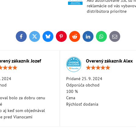
Ako autorizované SSC sú 
reklamácie od vás vybavo
distribútora prioritne
Facebook
Twitter
Bluesky
Pinterest
Reddit
LinkedIn
WhatsApp
E-
mail
rený zákazník Jozef
Overený zákazník Alex
Hodnotenie:
Hodn
5
5
/
/
. 2024
Pridané 25. 9. 2024
5
5
chod
Odporúča obchod
100 %
oval bolo za dobru cenu
Cena
né
Rýchlosť dodania
lo aj keď som objednával
ne pred Vianocami