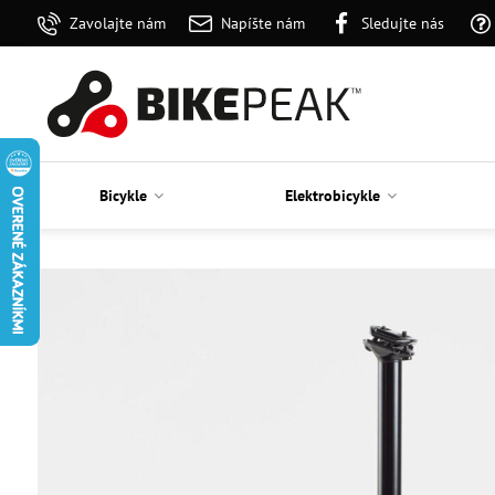
Zavolajte nám
Napíšte nám
Sledujte nás
Bicykle
Elektrobicykle