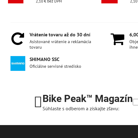
 DPH
2,10 €
bez DPH
Vrátenie tovaru až do 30 dní
6,0
Asistované vrátenie a reklamácia
Obje
tovaru
ihne
SHIMANO SSC
Oficiálne servisné stredisko
Bike Peak™ Magazín
Súhlaste s odberom a získajte zľavu: