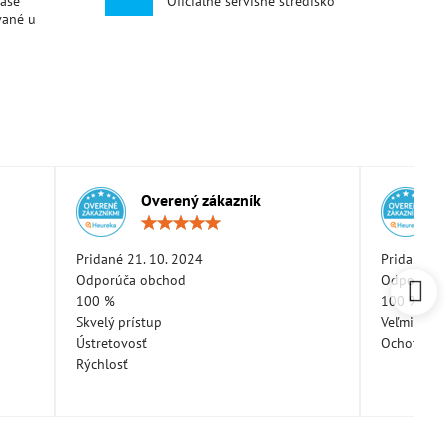
naše
Oficiálne servisné stredisko
vané u
Overený zákazník
otenie:
Hodnotenie:
5
/
Pridané 21. 10. 2024
Pridané 11
5
Odporúča obchod
Odporúča 
100 %
100 %
Skvelý prístup
Veľmi pekn
Ústretovosť
Ochotná a
Rýchlosť