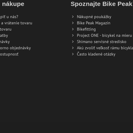
o nákupe
Spoznajte Bike Pea
piť u nás?
Nákupné poukážky
 a vrátenie tovaru
Bike Peak Magazín
tovaru
Bikefitting
atby
Project ONE - bicykel na mieru
návky
Shimano servisné stredisko
torno objednávky
Akú zvoliť veľkosť rámu bicykla
dostupnosť
Často kladené otázky