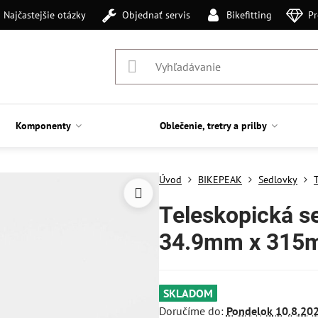
Najčastejšie otázky
Objednať servis
Bikefitting
Pr
Komponenty
Oblečenie, tretry a prilby
Úvod
BIKEPEAK
Sedlovky
Teleskopická s
34.9mm x 315
SKLADOM
Doručíme do:
Pondelok
10.8.20