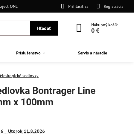
oject ONE
Prihlásiť sa
Registrácia
Nákupný košík
Hľadať
0 €
Príslušenstvo
Servis a náradie
Teleskopické sedlovky
edlovka Bontrager Line
mm x 100mm
26 −
Utorok
11.8.2026