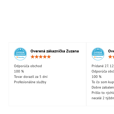
Overená zákazníčka Zuzana
Ove
Hodnotenie:
5
/
Odporúča obchod
Pridané 27. 12
5
100 %
Odporúča ob
Tovar dorazil za 5 dní
100 %
Profesionálne služby
To čo som kup
Dobre zabale
Prišlo to rých
necelé 2 týžd