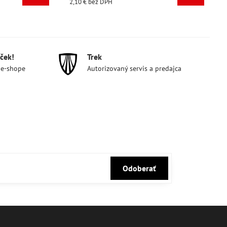
bez DPH
2,10 €
bez DPH
ček!
Trek
 e-shope
Autorizovaný servis a predajca
Odoberať