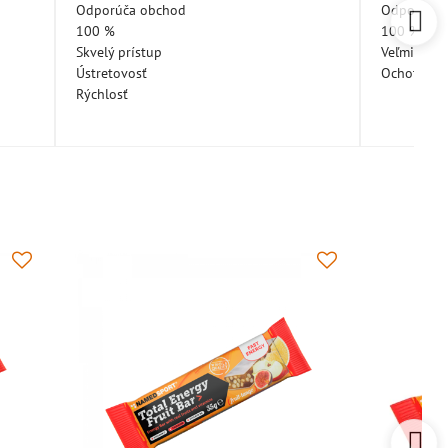
5
Odporúča obchod
Odporúča 
100 %
100 %
Skvelý prístup
Veľmi pekn
Ústretovosť
Ochotná a
Rýchlosť