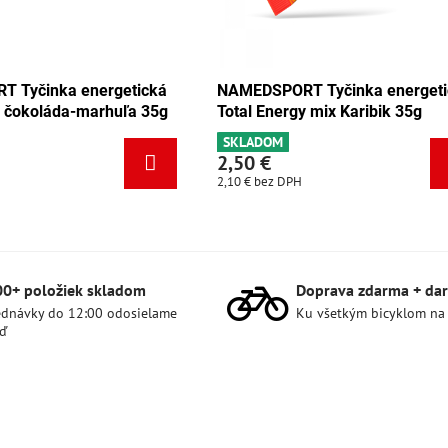
EDSPORT Tyčinka energetická
NAMEDSPORT Tyčinka 
al Energy mix Karibik 35g
Total Energy mix Tang
LADOM
SKLADOM
50 €
2,50 €
 €
bez DPH
2,10 €
bez DPH
00+ položiek skladom
Doprava zdarma + dar
dnávky do 12:00 odosielame
Ku všetkým bicyklom na
ď