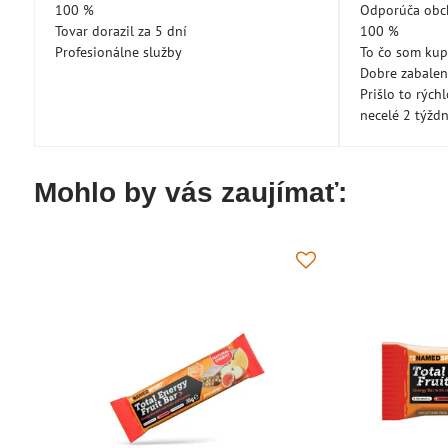
5
100 %
Odporúča ob
Tovar dorazil za 5 dní
100 %
Profesionálne služby
To čo som kup
Dobre zabale
Prišlo to rých
necelé 2 týžd
Mohlo by vás zaujímať: