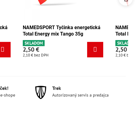
energetická
NAMEDSPORT Tyčinka energetická
o 35g
Total Energy pistácia 35g
SKLADOM
2,50 €
2,10 €
bez DPH
ček!
Trek
 e-shope
Autorizovaný servis a predajca