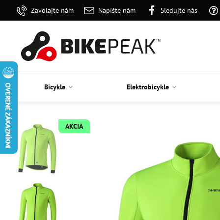
Zavolajte nám
Napíšte nám
Sledujte nás
Bicykle
Elektrobicykle
AKCIA