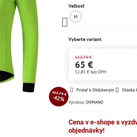
Veľkosť
M
SKLADOM
Vyberte variant
112,74 €
65 €
52,85 €
bez DPH
Pridať k Obľúbeným
Otázka 
112,74 €
42%
Výrobca:
SHIMANO
Cena v e-shope s vyzdvi
objednávky!