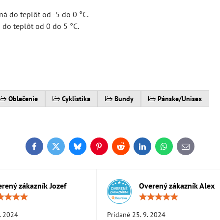
á do teplôt od -5 do 0 °C.
do teplôt od 0 do 5 °C.
Oblečenie
Cyklistika
Bundy
Pánske/Unisex
Facebook
Twitter
Bluesky
Pinterest
Reddit
LinkedIn
WhatsApp
E-
mail
rený zákazník Jozef
Overený zákazník Alex
Hodnotenie:
Hodn
5
5
/
/
. 2024
Pridané 25. 9. 2024