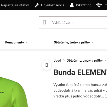
Najčastejšie otázky
Objednať servis
Bikefitting
Pr
Komponenty
Oblečenie, tretry a prilby
Úvod
Oblečenie, tretry a prilby
Bunda ELEMENT
Vysoko funkčná termo bunda zabe
vodeodolná tkanina vás udrží v p
vrecka plus jedno vodeodoln...
Č