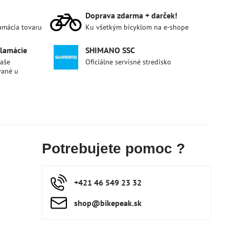
Doprava zdarma + darček!
lamácia tovaru
Ku všetkým bicyklom na e-shope
klamácie
SHIMANO SSC
naše
Oficiálne servisné stredisko
vané u
Potrebujete pomoc ?
+421 46 549 23 32
shop​@bikepeak​.sk