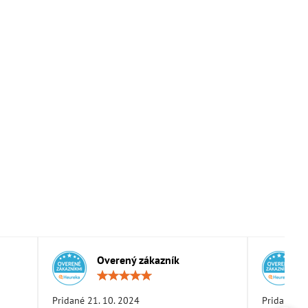
Overený zákazník
otenie:
Hodnotenie:
5
/
Pridané 21. 10. 2024
Pridané 11