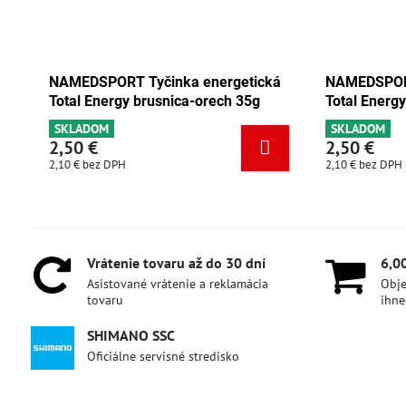
rgetická
NAMEDSPORT Tyčinka energetická
NAM
ch 35g
Total Energy čokoláda-marhuľa 35g
Tot
SKLADOM
SK
2,50 €
2,
2,10 €
bez DPH
2,10
Vrátenie tovaru až do 30 dní
6,0
Asistované vrátenie a reklamácia
Obje
tovaru
ihne
SHIMANO SSC
Oficiálne servisné stredisko