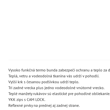
Vysoko funkčná termo bunda zabezpečí ochranu a teplo za d
Teplá, vetru a vodeodolná tkanina vás udrží v pohodlí.
Vyšší krk s česanou podšívkou udrží teplo.
Tri zadné vrecka plus jedno vodeodolné vnútorné vrecko.
Teplé manžety rukávov sú elastické pre pohodlné obliekanie
YKK zips s CAM LOCK.
Reflexné prvky na prednej aj zadnej strane.