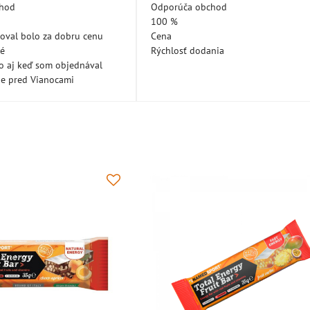
5
5
chod
Odporúča obchod
100 %
oval bolo za dobru cenu
Cena
né
Rýchlosť dodania
lo aj keď som objednával
ne pred Vianocami