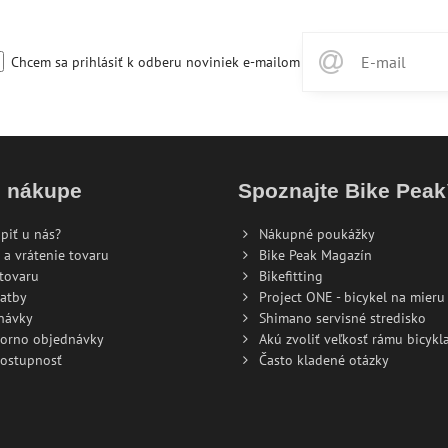
Chcem sa prihlásiť k odberu noviniek e-mailom
o nákupe
Spoznajte Bike Pea
piť u nás?
Nákupné poukážky
 a vrátenie tovaru
Bike Peak Magazín
tovaru
Bikefitting
atby
Project ONE - bicykel na mieru
návky
Shimano servisné stredisko
torno objednávky
Akú zvoliť veľkosť rámu bicykla
dostupnosť
Často kladené otázky