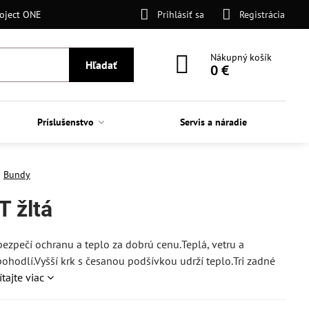
oject ONE
Prihlásiť sa
Registrácia
Nákupný košík
Hľadať
0 €
Príslušenstvo
Servis a náradie
Bundy
 žltá
zpečí ochranu a teplo za dobrú cenu.Teplá, vetru a
ohodlí.Vyšší krk s česanou podšívkou udrží teplo.Tri zadné
ítajte viac