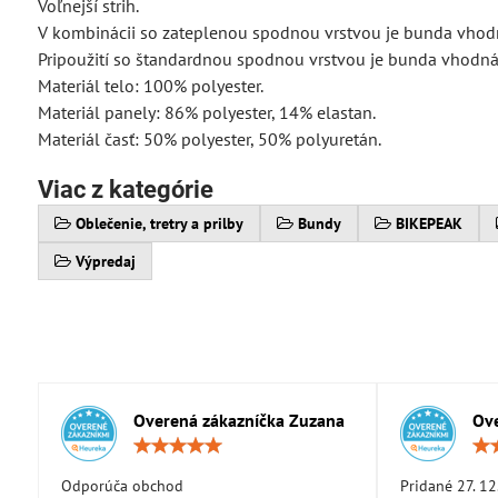
Voľnejší strih.
V kombinácii so zateplenou spodnou vrstvou je bunda vhodn
Pripoužití so štandardnou spodnou vrstvou je bunda vhodná 
Materiál telo: 100% polyester.
Materiál panely: 86% polyester, 14% elastan.
Materiál časť: 50% polyester, 50% polyuretán.
Viac z kategórie
Oblečenie, tretry a prilby
Bundy
BIKEPEAK
Výpredaj
Overená zákazníčka Zuzana
Ove
Hodnotenie:
5
/
Odporúča obchod
Pridané 27. 12